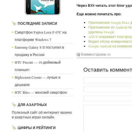
Через RSS читать этот блог уд
Еще можно почитать про:
Приложение Google Docs д
ПОСЛЕДНИЕ ЗАПИСИ
Приложения из Android Ma
удалены Google
Смартфон Fujitsu Loox F-07C на
ASUS осваивает платформ
платформе Windows 7
Видео обзор коммуникатор
Google Android на коммуни
Samsung Galaxy S II поступил в
Комментариев (0)
продажу в России
HTC Puccini — 10-дюймовый
Оставить коммен
планшет
Highscreen Cosmo — лучше и
дешевле
HTC Bliss — женский смартфон
ДЛЯ АЗАРТНЫХ
Полезный сайт об интернет казино
и азартных играх онлайн.
ЦИФРЫ И РЕЙТИНГИ