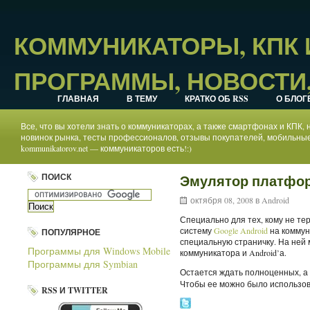
КОММУНИКАТОРЫ, КПК
ПРОГРАММЫ, НОВОСТИ,
ГЛАВНАЯ
В ТЕМУ
КРАТКО ОБ RSS
О БЛОГ
Все, что вы хотели знать о коммуникаторах, а также смартфонах и КПК
новинок рынка, тесты профессионалов, отзывы покупателей, мобильные
kommunikatorov.net — коммуникаторов есть!:)
ПОИСК
Эмулятор платфор
октября 08, 2008 в
Android
Специально для тех, кому не т
систему
Google Android
на комму
ПОПУЛЯРНОЕ
специальную страничку. На ней
Программы для Windows Mobile
коммуникатора и Android’а.
Программы для Symbian
Остается ждать полноценных, а
Чтобы ее можно было использов
RSS И TWITTER