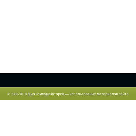
© 2008-2010
Мир коммуникаторов
— использование материалов сайта
возможно только c указанием прямой гиперссылки.