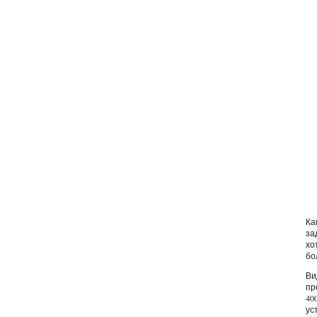
Ка
за
хо
бо
Ви
пр
40
ус