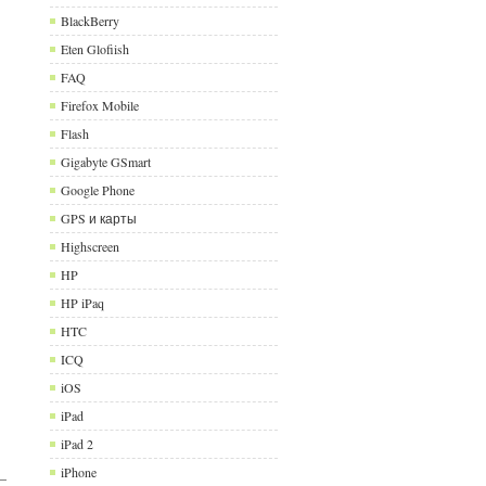
BlackBerry
Eten Glofiish
FAQ
Firefox Mobile
Flash
Gigabyte GSmart
Google Phone
GPS и карты
Highscreen
HP
HP iPaq
HTC
ICQ
iOS
iPad
iPad 2
iPhone