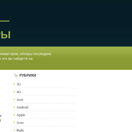
 —
РЫ
муникаторов, обзоры последних
 это вы найдете на
РУБРИКИ
3G
4G
Acer
Android
Apple
и
й
Asus
Bada