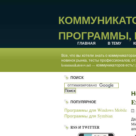
КОММУНИКАТО
ПРОГРАММЫ, 
ГЛАВНАЯ
В ТЕМУ
К
Все, что вы хотели знать о коммуникатор
новинок рынка, тесты профессионалов, от
kommunikatorov.net — коммуникаторов есть!:
ПОИСК
Н
E
ПОПУЛЯРНОЕ
Программы для Windows Mobile
Программы для Symbian
Да
Mi
RSS И TWITTER
ап