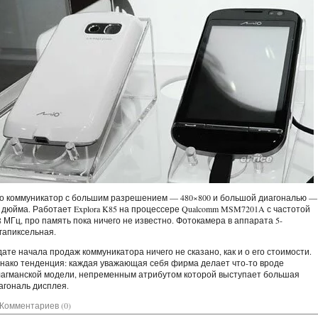
о коммуникатор с большим разрешением — 480×800 и большой диагональю —
6 дюйма. Работает Explora K85 на процессере Qualcomm MSM7201A с частотой
8 МГц, про память пока ничего не известно. Фотокамера в аппарата 5-
гапиксельная.
дате начала продаж коммуникатора ничего не сказано, как и о его стоимости.
нако тенденция: каждая уважающая себя фирма делает что-то вроде
агманской модели, непременным атрибутом которой выступает большая
агональ дисплея.
Комментариев (0)