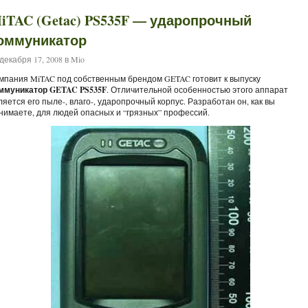
iTAC (Getac) PS535F — ударопрочный
оммуникатор
декабря 17, 2008 в
Mio
мпания MiTAC под собственным брендом GETAC готовит к выпуску
ммуникатор GETAC PS535F
. Отличительной особенностью этого аппарат
ляется его пыле-, влаго-, ударопрочный корпус. Разработан он, как вы
нимаете, для людей опасных и “грязных” профессий.