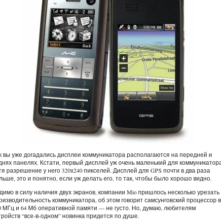
к вы уже догадались дисплеи коммуникатора располагаются на передней и
днях панелях. Кстати, первый дисплей уж очень маленький для коммуникатора
тя разрешение у него 320х240 пикселей. Дисплей для GPS почти в два раза
льше, это и понятно, если уж делать его, то так, чтобы было хорошо видно.
димо в силу наличия двух экранов, компании Mio пришлось несколько урезать
оизводительность коммуникатора, об этом говорит самсунговский процессор в
0 МГц и 64 Мб оперативной памяти — не густо. Но, думаю, любителям
тройств “все-в-одном” новинка придется по душе.