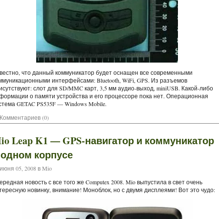
вестно, что данный коммуникатор будет оснащен все современными
ммуникационными интерфейсами: Bluetooth, WiFi, GPS. Из разъемов
исутствуют: слот для SD/MMC карт, 3,5 мм аудио-выход, miniUSB. Какой-либо
формации о памяти устройства и его процессоре пока нет. Операционная
стема GETAC PS535F — Windows Mobile.
Комментариев (0)
io Leap K1 — GPS-навигатор и коммуникатор
 одном корпусе
июня 05, 2008 в
Mio
ередная новость с все того же Computex 2008. Mio выпустила в свет очень
тересную новинку, внимание! Моноблок, но с двумя дисплеями! Вот это чудо: