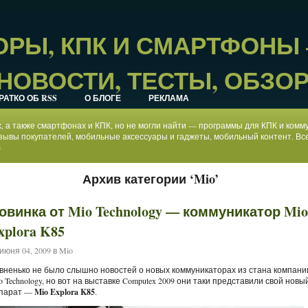
РЫ, КПК И СМАРТФОНЫ
НОВОСТИ, ТЕСТЫ, ОБЗО
РАТКО ОБ RSS
О БЛОГЕ
РЕКЛАМА
ах, а также смартфонах и КПК, но не могли найти — программы для КПК и ком
зывы покупателей, мобильные аксессуары и гаджеты, мобильный контент. Все
)
Архив категории ‘Mio’
овинка от Mio Technology — коммуникатор Mio
xplora K85
июня 04, 2009 в
Mio
вненько не было слышно новостей о новых коммуникаторах из стана компани
o Technology, но вот на выставке Computex 2009 они таки представили свой новы
парат —
Mio Explora K85
.