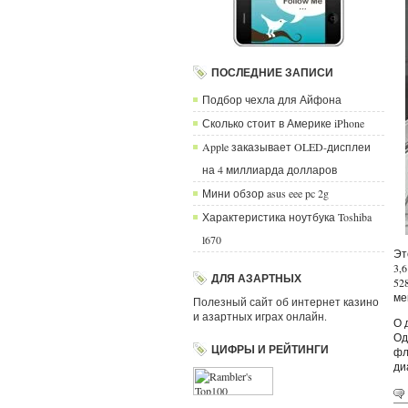
ПОСЛЕДНИЕ ЗАПИСИ
Подбор чехла для Айфона
Сколько стоит в Америке iPhone
Apple заказывает OLED-дисплеи
на 4 миллиарда долларов
Мини обзор asus eee pc 2g
Характеристика ноутбука Toshiba
l670
Эт
3,
ДЛЯ АЗАРТНЫХ
52
ме
Полезный сайт об интернет казино
и азартных играх онлайн.
О 
Од
ЦИФРЫ И РЕЙТИНГИ
фл
ди