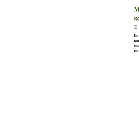
M
к
Ко
ко
яв
по