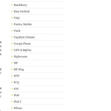
BlackBerry
Eten Glofiish
FAQ
Firefox Mobile
Flash
Gigabyte GSmart
и
Google Phone
о
о
GPS и карты
ь
Highscreen
HP
р
HP iPaq
7
HTC
ICQ
и
iOS
ы
iPad
,
iPad 2
iPhone