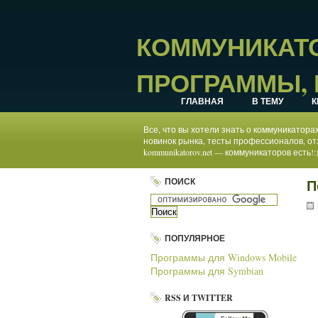
КОММУНИКАТО
ПРОГРАММЫ, 
ГЛАВНАЯ
В ТЕМУ
К
Все, что вы хотели знать о коммуникатор
новинок рынка, тесты профессионалов, от
kommunikatorov.net — коммуникаторов есть!:
ПОИСК
П
ПОПУЛЯРНОЕ
Программы для Windows Mobile
Программы для Symbian
RSS И TWITTER