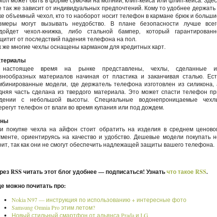
хол может быть в форме сумочки на молнии, клип-кейса или флип-кейса. Здес
е так же зависит от индивидуальных предпочтений. Кому то удобнее держать 
ке объемный чехол, кто то наоборот носит телефон в кармане брюк и больши
змеры могут вызывать неудобство. В плане безопасности лучше всег
дойдет чехол-книжка, либо стальной бампер, который гарантированн
щитит от последствий падения телефона на пол.
к же многие чехлы оснащены карманом для кредитных карт.
териалы
настоящее время на рынке представлены, чехлы, сделанные и
знообразных материалов начиная от пластика и заканчивая сталью. Ест
мбинированные модели, где держатель телефона изготовлен из силикона, 
дняя часть сделана из твердого материала. Это может спасти телефон пр
дении с небольшой высоты. Специальные водонепроницаемые чехл
ерегут телефон от влаги во время купания или под дождем.
ены
и покупке чехла на айфон стоит обратить на изделия в среднем ценово
гменте, ориентируясь на качество и удобство. Дешевые модели покупать н
оит, так как они не смогут обеспечить надлежащей защиты вашего телефона.
рез RSS читать этот блог удобнее — подписаться! Узнать
что такое RSS
.
е можно почитать про:
Nokia N97 — инструкция по использованию + интересные фото
Samsung Omnia Pro этим летом?
Новый стильный смартфон от альянса Prada и LG