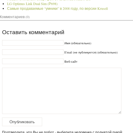
LG Optimus Link Dual Sim (Р698)
Самые продаваемые “умники” в 2008 году, по версии Krusell
Комментариев (0)
Оставить комментарий
Имя (обязательно)
E'mail (не публикуется) (обязательно)
Веб-сайт
Подтвердите, что Вы не робот - выберите человечка с поднятой рукой: