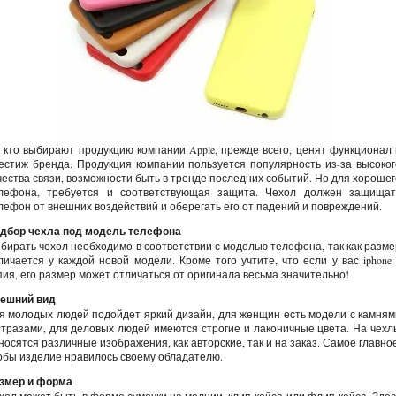
, кто выбирают продукцию компании Apple, прежде всего, ценят функционал 
естиж бренда. Продукция компании пользуется популярность из-за высоког
чества связи, возможности быть в тренде последних событий. Но для хорошег
лефона, требуется и соответствующая защита. Чехол должен защищат
лефон от внешних воздействий и оберегать его от падений и повреждений.
дбор чехла под модель телефона
бирать чехол необходимо в соответствии с моделью телефона, так как разме
личается у каждой новой модели. Кроме того учтите, что если у вас iphone 
пия, его размер может отличаться от оригинала весьма значительно!
ешний вид
я молодых людей подойдет яркий дизайн, для женщин есть модели с камням
стразами, для деловых людей имеются строгие и лаконичные цвета. На чехл
носятся различные изображения, как авторские, так и на заказ. Самое главное
обы изделие нравилось своему обладателю.
змер и форма