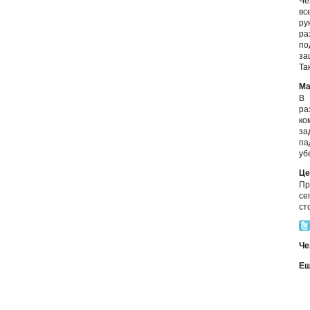
Че
вс
ру
ра
по
за
Та
Ма
В 
ра
ко
за
па
уб
Ц
Пр
се
ст
Че
Ещ