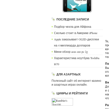
ПОСЛЕДНИЕ ЗАПИСИ
Подбор чехла для Айфона
Сколько стоит в Америке iPhone
Apple заказывает OLED-дисплеи
Те
пр
на 4 миллиарда долларов
ка
Мини обзор asus eee pc 2g
те
те
Характеристика ноутбука Toshiba
По
l670
Вы
от
ДЛЯ АЗАРТНЫХ
ко
Полезный сайт об интернет казино
Вн
и азартных играх онлайн.
Дл
и 
ЦИФРЫ И РЕЙТИНГИ
на
чт
Ра