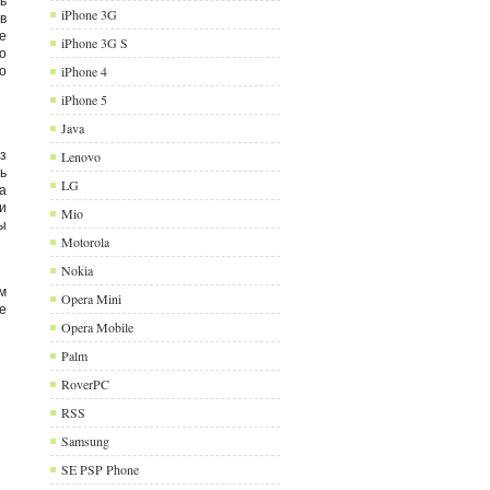
ь
iPhone 3G
в
е
iPhone 3G S
о
о
iPhone 4
iPhone 5
Java
з
Lenovo
ь
LG
а
и
Mio
ы
Motorola
Nokia
м
Opera Mini
е
Opera Mobile
Palm
RoverPC
RSS
Samsung
SE PSP Phone