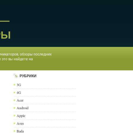
 —
РЫ
муникаторов, обзоры последних
 это вы найдете на
РУБРИКИ
3G
4G
Acer
Android
Apple
Asus
Bada