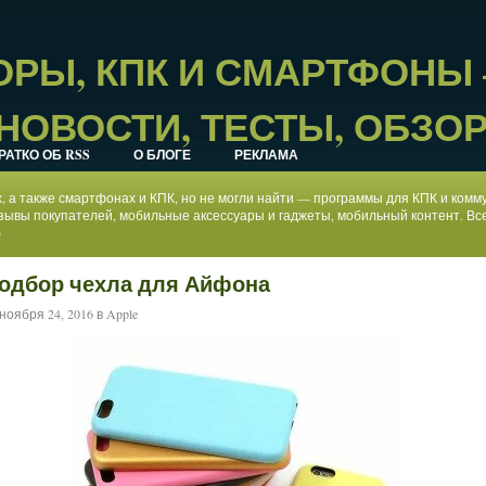
РЫ, КПК И СМАРТФОНЫ
НОВОСТИ, ТЕСТЫ, ОБЗО
РАТКО ОБ RSS
О БЛОГЕ
РЕКЛАМА
ах, а также смартфонах и КПК, но не могли найти — программы для КПК и ком
зывы покупателей, мобильные аксессуары и гаджеты, мобильный контент. Все
)
одбор чехла для Айфона
ноября 24, 2016 в
Apple