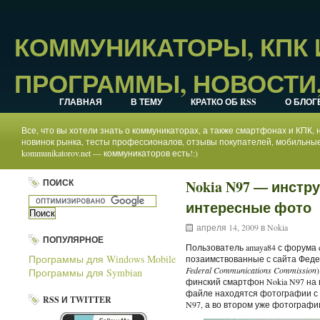
КОММУНИКАТОРЫ, КПК
ПРОГРАММЫ, НОВОСТИ,
ГЛАВНАЯ
В ТЕМУ
КРАТКО ОБ RSS
О БЛОГ
Все, что вы хотели знать о коммуникаторах, а также смартфонах и КПК
новинок рынка, тесты профессионалов, отзывы покупателей, мобильные
kommunikatorov.net — коммуникаторов есть!:)
ПОИСК
Nokia N97 — инстр
интересные фото
апреля 14, 2009 в
Nokia
ПОПУЛЯРНОЕ
Пользователь amaya84 с форума 
Программы для Windows Mobile
позаимствованные с сайта Феде
Federal Communications Commission
Программы для Symbian
финский смартфон Nokia N97 на
файле находятся фотографии с 
RSS И TWITTER
N97, а во втором уже фотографи