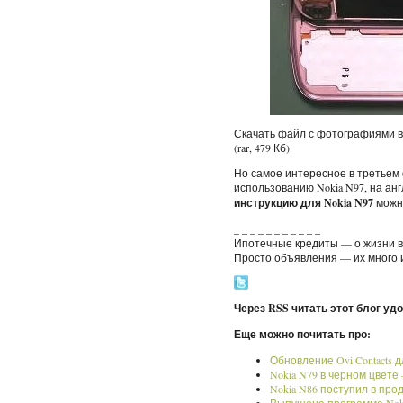
Скачать файл с фотографиями в
(rar, 479 Кб).
Но самое интересное в третьем
использованию Nokia N97, на анг
инструкцию для Nokia N97
можн
_ _ _ _ _ _ _ _ _ _ _
Ипотечные кредиты — о жизни в 
Просто объявления — их много 
Через RSS читать этот блог уд
Еще можно почитать про:
Обновление Ovi Contacts д
Nokia N79 в черном цвете
Nokia N86 поступил в про