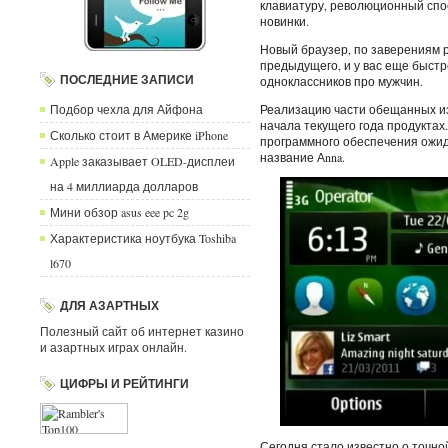
клавиатуру, революционный спос
новинки.
Новый браузер, по заверениям 
предыдущего, и у вас еще быст
ПОСЛЕДНИЕ ЗАПИСИ
одноклассников про мужчин.
Подбор чехла для Айфона
Реализацию части обещанных и
начала текущего года продукта
Сколько стоит в Америке iPhone
программного обеспечения ожид
название Аnna.
Apple заказывает OLED-дисплеи
на 4 миллиарда долларов
Мини обзор asus eee pc 2g
Характеристика ноутбука Toshiba
l670
ДЛЯ АЗАРТНЫХ
Полезный сайт об интернет казино
и азартных играх онлайн.
ЦИФРЫ И РЕЙТИНГИ
Сегодня стало известно о точно