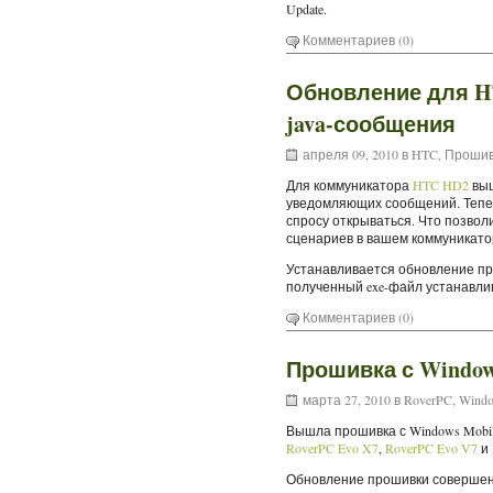
Update.
Комментариев (0)
Обновление для 
java-сообщения
апреля 09, 2010 в
HTC
,
Прошив
Для коммуникатора
HTC HD2
выш
уведомляющих сообщений. Теперь
спросу открываться. Что позво
сценариев в вашем коммуникато
Устанавливается обновление про
полученный exe-файл устанавли
Комментариев (0)
Прошивка с Windows
марта 27, 2010 в
RoverPC
,
Windo
Вышла прошивка с Windows Mobile
RoverPC Evo X7
,
RoverPC Evo V7
и
Обновление прошивки совершенн