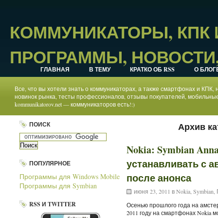
КОММУНИКАТОРЫ, КПК
ПРОГРАММЫ, НОВОСТИ,
ГЛАВНАЯ
В ТЕМУ
КРАТКО ОБ RSS
О БЛОГ
Все, что вы хотели знать о коммуникаторах, а также смартфонах и КПК
новинок рынка, тесты профессионалов, отзывы покупателей, мобильные
kommunikatorov.net — коммуникаторов есть!:)
ПОИСК
Архив ка
Nokia: Symbian Ann
устанавливать с ав
ПОПУЛЯРНОЕ
после анонса
Программы для Windows Mobile
Программы для Symbian
июня 23, 2011 в
Nokia
,
Symbian
,
RSS И TWITTER
Осенью прошлого года на амстер
2011 году на смартфонах Nokia