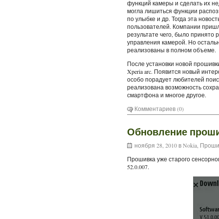
функций камеры и сделать их 
могла лишиться функции распоз
по улыбке и др. Тогда эта ново
пользователей. Компании пришл
результате чего, было принято
управления камерой. Но осталь
реализованы в полном объеме.
После установки новой прошивки
Xperia arc. Появится новый инте
особо порадует любителей поиск
реализована возможность сохра
смартфона и многое другое.
Комментариев (0)
Обновление прошив
ноября 28, 2010 в
Nokia
,
Проши
Прошивка уже старого сенсорно
52.0.007.