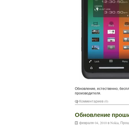
Обновление, естественно, беспл
производителя.
Комментариев (0)
Обновление проши
февраля 04, 2010 в
Nokia
,
Прош