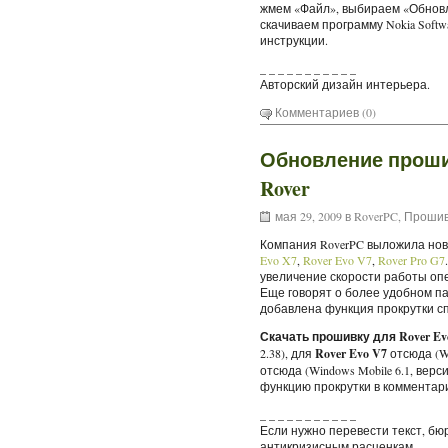
жмем «Файл», выбираем «Обнов
скачиваем программу Nokia Softwa
инструкции.
_ _ _ _ _ _ _ _ _ _ _
Авторский дизайн интерьера.
Комментариев (0)
Обновление проши
Rover
мая 29, 2009 в
RoverPC
,
Прошив
Компания RoverPC выложила нов
Evo X7
,
Rover Evo V7
,
Rover Pro G7
увеличение скорости работы опе
Еще говорят о более удобном п
добавлена функция прокрутки сп
Скачать прошивку для Rover Ev
2.38), для
Rover Evo V7
отсюда (Wi
отсюда (Windows Mobile 6.1, вер
функцию прокрутки в комментар
_ _ _ _ _ _ _ _ _ _ _
Если нужно перевести текст, б
антикризисным расценкам.