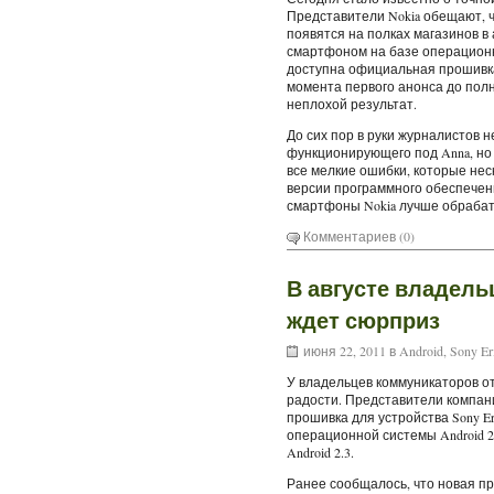
Представители Nokia обещают, ч
появятся на полках магазинов в 
смартфоном на базе операционно
доступна официальная прошивка
момента первого анонса до пол
неплохой результат.
До сих пор в руки журналистов н
функционирующего под Anna, но 
все мелкие ошибки, которые не
версии программного обеспечени
смартфоны Nokia лучше обрабат
Комментариев (0)
В августе владельц
ждет сюрприз
июня 22, 2011 в
Android
,
Sony Er
У владельцев коммуникаторов от
радости. Представители компани
прошивка для устройства Sony Er
операционной системы Android 2
Android 2.3.
Ранее сообщалось, что новая пр