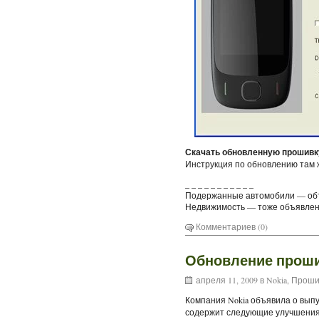
Скачать обновленную прошивку
Инструкция по обновлению там 
_ _ _ _ _ _ _ _ _ _ _
Подержанные автомобили — об
Недвижимость — тоже объявлен
Комментариев (0)
Обновление прошив
апреля 11, 2009 в
Nokia
,
Проши
Компания Nokia объявила о вып
содержит следующие улучшения