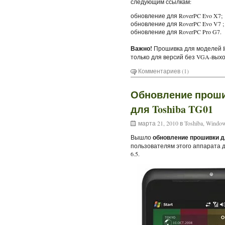
следующим ссылкам:
обновление для RoverPC Evo X7;
обновление для RoverPC Evo V7 ;
обновление для RoverPC Pro G7.
Важно!
Прошивка для моделей Ro
только для версий без VGA-выхо
Комментариев (1)
Обновление прошив
для Toshiba TG01
марта 21, 2010 в
Toshiba
,
Window
Вышло
обновление прошивки 
пользователям этого аппарата 
6.5.