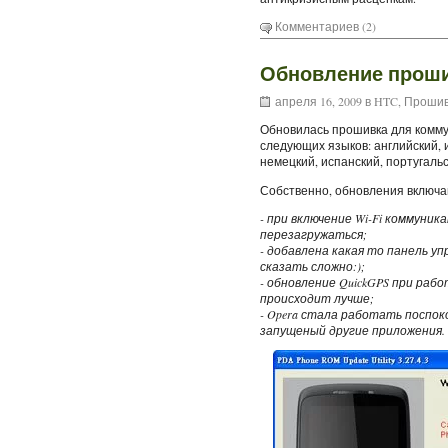
Комментариев (2)
Обновление проши
апреля 16, 2009 в
HTC
,
Прошив
Обновилась прошивка для комм
следующих языков: английский, 
немецкий, испанский, португаль
Собственно, обновления включа
- при включение Wi-Fi коммуни
перезагружаться;
- добавлена какая то панель уп
сказать сложно:);
- обновление QuickGPS при работ
происходит лучше;
- Opera стала работать поспок
запущеный другие приложения.