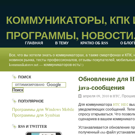
КОММУНИКАТОРЫ, КПК
ПРОГРАММЫ, НОВОСТИ,
ГЛАВНАЯ
В ТЕМУ
КРАТКО ОБ RSS
О БЛОГ
Все, что вы хотели знать о коммуникаторах, а также смартфонах и КПК
новинок рынка, тесты профессионалов, отзывы покупателей, мобильные
kommunikatorov.net — коммуникаторов есть!:)
ПОИСК
Обновление для 
java-сообщения
апреля 09, 2010 в
HTC
,
Прошив
ПОПУЛЯРНОЕ
Для коммуникатора
HTC HD2
выш
Программы для Windows Mobile
уведомляющих сообщений. Теперь
спросу открываться. Что позво
Программы для Symbian
сценариев в вашем коммуникато
RSS И TWITTER
Устанавливается обновление про
полученный exe-файл устанавли