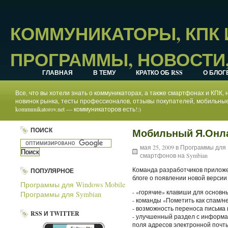
КОММУНИКАТОРЫ, КПК
ПРОГРАММЫ, НОВОСТИ,
ГЛАВНАЯ
В ТЕМУ
КРАТКО ОБ RSS
О БЛОГ
Все, что вы хотели знать о коммуникаторах, а также смартфонах и КПК
новинок рынка, тесты профессионалов, отзывы покупателей, мобильные
kommunikatorov.net — коммуникаторов есть!:)
ПОИСК
Мобильный Я.Онл
мая 25, 2009 в
Программы для 
смартфонов на Symbian
Команда разработчиков прило
ПОПУЛЯРНОЕ
блоге о появлении новой верси
Программы для Windows Mobile
- «горячие» клавиши для основн
Программы для Symbian
- команды «Пометить как спам/н
- возможность переноса письма 
RSS И TWITTER
- улучшенный раздел с информац
поля адресов электронной почты