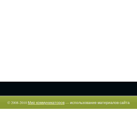
© 2008-2010
Мир коммуникаторов
— использование материалов сайта
возможно только c указанием прямой гиперссылки.