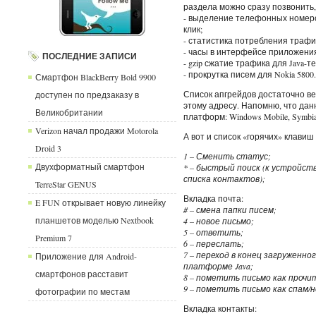
раздела можно сразу позвонить,
- выделение телефонных номеро
клик;
- статистика потребления трафи
- часы в интерфейсе приложения
ПОСЛЕДНИЕ ЗАПИСИ
- gzip сжатие трафика для Java-
- прокрутка писем для Nokia 5800.
Смартфон BlackBerry Bold 9900
Список апгрейдов достаточно ве
доступен по предзаказу в
этому адресу. Напомню, что да
Великобритании
платформ: Windows Mobile, Symbian
Verizon начал продажи Motorola
А вот и список «горячих» клави
Droid 3
1 – Сменить статус;
Двухформатный смартфон
* – быстрый поиск (к устройст
списка контактов);
TerreStar GENUS
Вкладка почта:
E FUN открывает новую линейку
# – смена папки писем;
планшетов моделью Nextbook
4 – новое письмо;
5 – ответить;
Premium 7
6 – переслать;
7 – переход в конец загруженно
Приложение для Android-
платформе Java;
смартфонов расставит
8 – пометить письмо как проч
9 – пометить письмо как спам/н
фотографии по местам
Вкладка контакты: