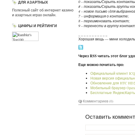
0 – показать/Скрыть контакты 
ДЛЯ АЗАРТНЫХ
# – показать/Скрыть группы к
Полезный сайт об интернет казино
4 – новое письмо (для выбранно
и азартных играх онлайн.
7 – информация о контакте;
8 – переименовать контакт;
ЦИФРЫ И РЕЙТИНГИ
9 – перенести в группу контак
_ _ _ _ _ _ _ _ _ _ _
Хорошая вещь — мини холодильн
Через RSS читать этот блог уд
Еще можно почитать про:
Официальный клиент ICQ 
Новая версия официально
Обновление для HTC HD2
Мобильный браузер Opera M
Бесплатные ЯндексКарты
Комментариев (0)
Оставить коммен