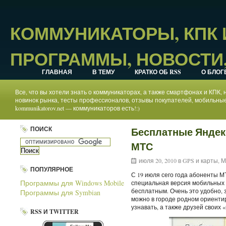
КОММУНИКАТОРЫ, КПК
ПРОГРАММЫ, НОВОСТИ,
ГЛАВНАЯ
В ТЕМУ
КРАТКО ОБ RSS
О БЛОГ
Все, что вы хотели знать о коммуникаторах, а также смартфонах и КПК
новинок рынка, тесты профессионалов, отзывы покупателей, мобильные
kommunikatorov.net — коммуникаторов есть!:)
ПОИСК
Бесплатные Яндек
МТС
июля 20, 2010 в
GPS и карты
,
М
ПОПУЛЯРНОЕ
С 19 июля сего года абоненты М
Программы для Windows Mobile
специальная версия мобильных 
бесплатным. Очень это удобно, з
Программы для Symbian
можно в городе родном ориентир
узнавать, а также друзей своих 
RSS И TWITTER