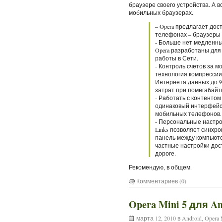
браузере своего устройства. А в
мобильных браузерах.
– Opera предлагает до
телефонах – браузеры 
- Больше нет медленн
Opera разработаны для
работы в Сети.
- Контроль счетов за 
технология компресси
Интернета данных до 9
затрат при помегабайт
- Работать с контентом
одинаковый интерфейс
мобильных телефонов.
- Персональные настрой
Links позволяет синхро
панель между компьют
частные настройки дост
дороге.
Рекомендую, в общем.
Комментариев (0)
Opera Mini 5 для An
марта 12, 2010 в
Android
,
Opera 