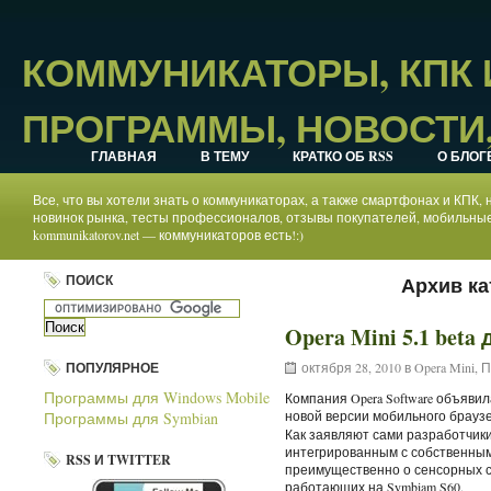
КОММУНИКАТОРЫ, КПК
ПРОГРАММЫ, НОВОСТИ,
ГЛАВНАЯ
В ТЕМУ
КРАТКО ОБ RSS
О БЛОГ
Все, что вы хотели знать о коммуникаторах, а также смартфонах и КПК
новинок рынка, тесты профессионалов, отзывы покупателей, мобильные
kommunikatorov.net — коммуникаторов есть!:)
ПОИСК
Архив ка
Opera Mini 5.1 bet
ПОПУЛЯРНОЕ
октября 28, 2010 в
Opera Mini
,
П
Программы для Windows Mobile
Компания Opera Software объяви
новой версии мобильного брауз
Программы для Symbian
Как заявляют сами разработчики
интегрированным с собственным
RSS И TWITTER
преимущественно о сенсорных с
работающих на Symbiam S60.