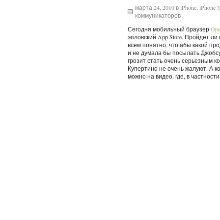
марта 24, 2010 в
iPhone
,
iPhone 
коммуникаторов
Сегодня мобильный браузер
Ope
эпловский App Store. Пройдет л
всем понятно, что абы какой прод
и не думала бы посылать Джобсу 
грозит стать очень серьезным ко
Купертино не очень жалуют. А к
можно на видео, где, в частности, 