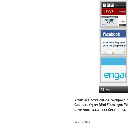
А так, все тоже самое: экспресс
Скачать Opera Mini 5 beta для W
коммуникатора, перейдя по ссылке
_ _ _ _ _ _ _ _ _ _ _
Nokia N900