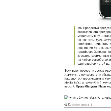
Мы с радостью представ
эксклюзивного предпро
мобильном шоу, – сказал
основатель Opera Softw
продемонстрировать Ope
последние бета-версии
платформ. Основная ст
кроссплатформенные т
на любом устройстве, и
одним шагом к этой цел
Если вдруг повезет и в Apple о
AppStore, то пользователи iPhone
насладиться шестикратным увел
Mobile Safari, а также 90%-й эко
версий,
Opera Mini для iPhone
еди
_ _ _ _ _ _ _ _ _ _ _
Комментариев (1)