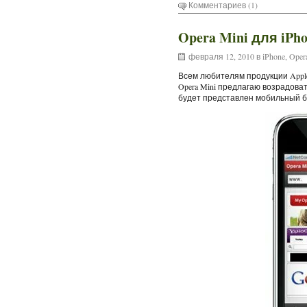
Комментариев (1)
Opera Mini для iPh
февраля 12, 2010 в
iPhone
,
Oper
Всем любителям продукции Apple 
Opera Mini предлагаю возрадова
будет представлен мобильный 