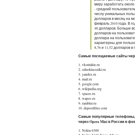
миру заработать около 
- средний пользователь
числу уникальных поль
долларов в месяц на м
февраль 2010 года. В г
48 долларов. Больше вс
долларов на пользовате
доллара на пользовате
характерны для пользо
8,76 и 11,52 долларов в
Самые посещаемые сайты через 
1. vkontakte.ru
2. odnoklassniki.ru
3. yandex.ru
4. mail.ru
5. google.com
6. wikipedia.org
7. spaces.ru
8. wapos.ru
9. rambler.ru
10 .depositfiles.com
Самые популярные телефоны, 
через Opera Mini в России в фе
1. Nokia 6300