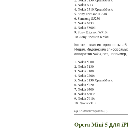
2. Nokia 5130 XpressMusic
3. Nokia N73
4. Nokia 5310 XpressMusic
5. Sony Ericsson K790i
6. Samsung S5230
7. Nokia 6233
8. Nokia 5800d
9. Sony Ericsson W910i
10. Sony Ericsson K550i
Кстати, такая интересность наб
Индия, Индонезия) список самых
аппаратов Nokia, вот, например,
1. Nokia 5000
2. Nokia 5130
3. Nokia 7100
4. Nokia 2700c
5. Nokia 5130 XpressMusic
6. Nokia 5220
7. Nokia 6300
8. Nokia 6303c
9. Nokia 7610s
10. Nokia 7310
Комментариев (0)
Opera Mini 5 для iP