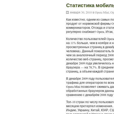
Статистика мобиль
января 30, 2010 в
Opera Mini
,
Op
Как известно, одним из самых 
продукт от норвежской фирмы Op
коммуникаторов. Отсюда и стати
регулярно снабжает Opera. Итак,
Количество пользователей Opera M
на 11% больше, чем в ноябре и н
просмотренных страниц в декабре
человека). Данный показатель бо
чем за аналогичный период 2008 
количество веб-страниц, просмот
декабре 2009 года увеличилось 
браузера — на 78,7%. В среднем
страниц, а объем каждой страни
В декабре 2009 году пользовател
трафика для операторов по все
Opera Mini позволяет сжимать д
обработанных браузером данных 
сравнению с декабрём 2008 году
Топ-10 стран по числу пользова
месяцем претерпел изменения. 
Индию, Украину, Китай, ЮАР, С