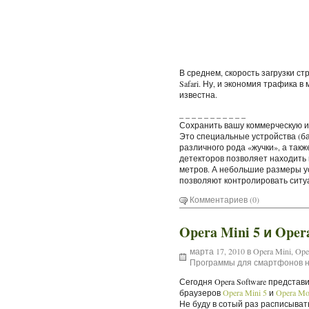
В среднем, скорость загрузки стр
Safari. Ну, и экономия трафика 
известна.
_ _ _ _ _ _ _ _ _ _ _
Сохранить вашу коммерческую и
Это специальные устройства (ба
различного рода «жучки», а так
детекторов позволяет находить
метров. А небольшие размеры у
позволяют контролировать ситуа
Комментариев (0)
Opera Mini 5 и Ope
марта 17, 2010 в
Opera Mini
,
Ope
Программы для смартфонов н
Сегодня Opera Software предста
браузеров
Opera Mini 5
и
Opera Mo
Не буду в сотый раз расписыва