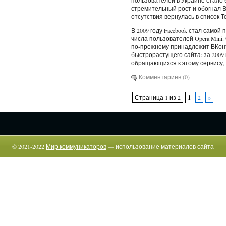
пользователей в Украине стало 
стремительный рост и обогнал 
отсутствия вернулась в список Т
В 2009 году Facebook стал самой
числа пользователей Opera Mini.
по-прежнему принадлежит ВКонта
быстрорастущего сайта: за 2009 
обращающихся к этому сервису, 
Комментариев (0)
Страница 1 из 2
1
2
»
© 2021-2022
Мир коммуникаторов
— использование материалов сайта
возможно только c указанием прямой гиперссылки.