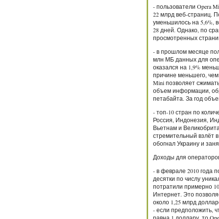
- пользователи Opera 
22 млрд веб-страниц. 
уменьшилось на 5,6%, в
28 дней. Однако, по ср
просмотренных страниц
- в прошлом месяце пол
млн МБ данных для опе
оказался на 1,9% меньш
причине меньшего, чем 
Mini позволяет сжимат
объем информации, об
петабайта. За год объ
- топ-10 стран по колич
Россия, Индонезия, Ин
Вьетнам и Великобрит
стремительный взлёт в 
обогнал Украину и заня
Доходы для операторов
- в феврале 2010 года п
десятки по числу уник
потратили примерно 10
Интернет. Это позволяе
около 1,25 млрд доллар
- если предположить, 
равна 1 доллару, то Op