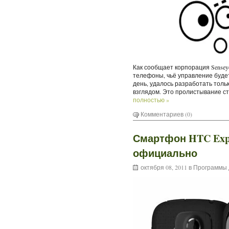
Как сообщает корпорация Senseye
телефоны, чьё управление буде
день, удалось разработать толь
взглядом. Это пролистывание с
полностью »
Комментариев (0)
Смартфон HTC Exp
официально
октября 08, 2011 в
Программы 