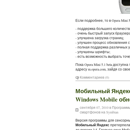
Если подробнее, то в Opera Mini
- поддержка большего количест
- очень быстрый запуск браузера
- улучшена загрузка страниц;
- улучшен процесс обновления с
- полная поддержка различных у
- улучшены шрифты;
- есть возможность выбрать точ
Пока Opera Mini 5.1 beta доступн
адресу m.opera.com, зайдя со св
Комментариев (0)
Мобильный Яндекс
Windows Mobile об
сентября 07, 2010 в
Программы
смартфонов на Symbian
Версия программы для сенсорных
Мобильный Яндекс
претерпела 
до версии 2.5. Главное окно Моб