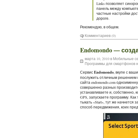
Links позволяет синхро
панель между компьют
частные настройки дост
дороге.
Рекомендую, в общем.
Комментариев (0)
Endomondo — созда
марта 10, 2010 в
Мобильные с
Программы для смартфонов н
Сервис
Endomondo
, вкупе с ва
послужить отличным решением по
сайта endomondo.com одноимен
совершенно разных производите
устанавливаете и, собственно, к
GPS, запускаете программу. Как
тыкать «Start», тут же начнется
способ передвижения, коих пре