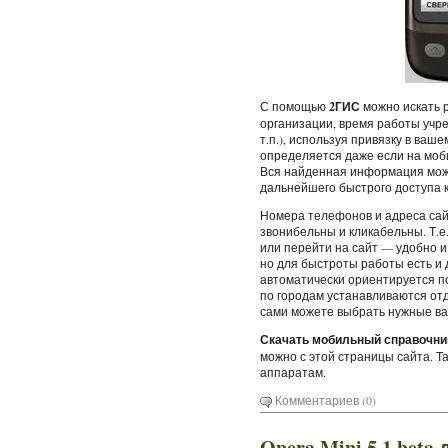
С помощью
2ГИС
можно искать 
организации, время работы учр
т.п.), используя привязку в ваш
определяется даже если на моб
Вся найденная информация може
дальнейшего быстрого доступа к
Номера телефонов и адреса сайт
звонибельны и кликабельны. Т.е
или перейти на сайт — удобно и
но для быстроты работы есть и 
автоматически ориентируется п
по городам устанавливаются отде
сами можете выбрать нужные ва
Скачать мобильный справочник 
можно с этой страницы сайта. Т
аппаратам.
Комментариев (0)
Opera Mini 5.1 bet