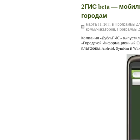
2ГИС beta — моби
городам
марта 11, 2011 в
Программы дл
коммуникаторов
,
Программы д
Компания «ДубльГИС» выпустила
«Городской Информационный С
платформ: Android, Symbian и Win