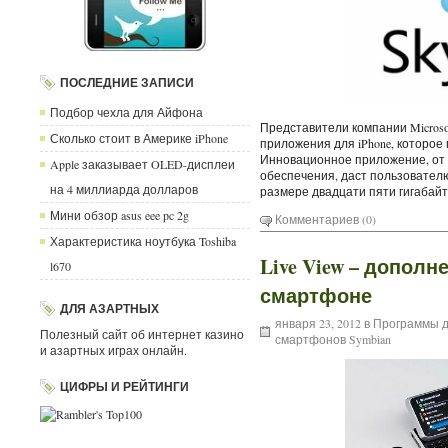
ПОСЛЕДНИЕ ЗАПИСИ
Подбор чехла для Айфона
Представители компании Micros
Сколько стоит в Америке iPhone
приложения для iPhone, которое 
Инновационное приложение, от 
Apple заказывает OLED-дисплеи
обеспечения, даст пользовател
на 4 миллиарда долларов
размере двадцати пяти гигабайт
Мини обзор asus eee pc 2g
Комментариев (0)
Характеристика ноутбука Toshiba
Live View – допол
l670
смартфоне
ДЛЯ АЗАРТНЫХ
января 23, 2012 в
Программы д
Полезный сайт об интернет казино
смартфонов Symbian
и азартных играх онлайн.
ЦИФРЫ И РЕЙТИНГИ