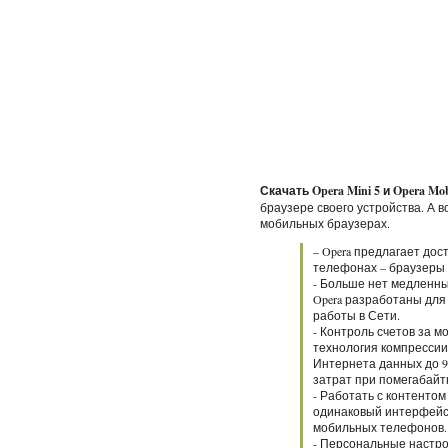
Скачать Opera Mini 5 и Opera Mob
браузере своего устройства. А в
мобильных браузерах.
– Opera предлагает до
телефонах – браузеры 
- Больше нет медленн
Opera разработаны для
работы в Сети.
- Контроль счетов за 
технология компресси
Интернета данных до 9
затрат при помегабайт
- Работать с контентом
одинаковый интерфейс
мобильных телефонов.
- Персональные настрой