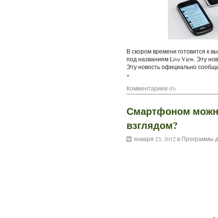
В скором времени готовится к в
под названием Live View. Эту н
Эту новость официально сообщи
»
Комментариев (0)
Смартфоном можно
взглядом?
января 23, 2012 в
Программы д