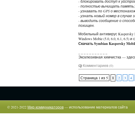
- блокировать доступ к уйстро
- полностью вычищать память;
- узнавать по GPS о местонахо
- узнать новый номер в случае
- выводить сообщение о способ
похищен.
Мобильный антивирус Kaspersky M
Windows Mobie (5.0, 6.0, 6.1, 6.5) 
Скачать Symbian Kaspersky Mobile
_ _ _ _ _ _ _ _ _ _ _
Эксклюзивная химчистка — здес
Комментариев (0)
Страница 1 из 5
1
2
3
4
© 2021-2022
Мир коммуникаторов
— использование материалов сайта
возможно только c указанием прямой гиперссылки.