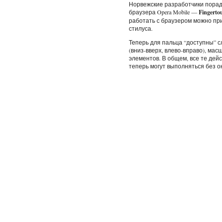
Норвежские разработчики порад
браузера Opera Mobile —
Fingerto
работать с браузером можно пр
стилуса.
Теперь для пальца “доступны” 
(вниз-вверх, влево-вправо), ма
элементов. В общем, все те дей
теперь могут выполняться без о