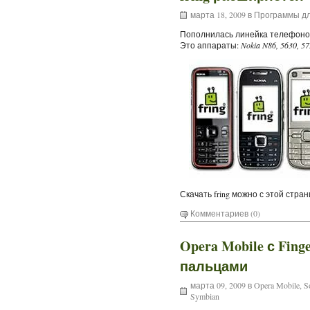
марта 18, 2009 в
Программы дл
Пополнилась линейка телефон
Это аппараты:
Nokia N86, 5630, 57
Скачать fring можно с этой стра
Комментариев (0)
Opera Mobile с Fin
пальцами
марта 09, 2009 в
Opera Mobile
,
S
Symbian