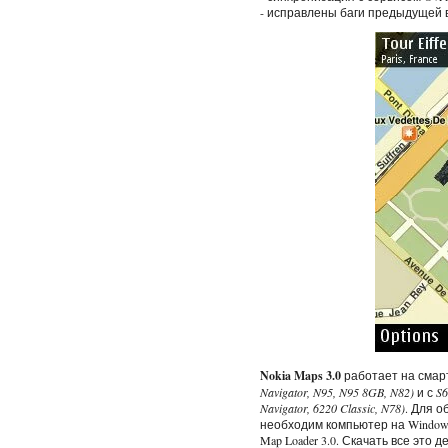
- исправлены баги предыдущей 
Nokia Maps 3.0
работает на смар
Navigator, N95, N95 8GB, N82)
и с
S6
Navigator, 6220 Classic, N78)
. Для о
необходим компьютер на Windows 
Map Loader 3.0. Скачать все это 