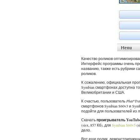
Качество роликов оптимизирова
Интерфейс программы очень про
названию, также есть рубрики 
роликов.
К сожалению, официальная прог
Symbian смартфонах доступна то
Великобритании и США.
К счастью, пользователь
Phat^Tra
смартфонов Symbian S60v3 и Symbi
подойти для пользователей из 
Скачать
проигрыватель YouTub
(sisx, 857 Кб), для
Symbian S60v5
(s
дело.
Вот еще ролик, демонстрирующи