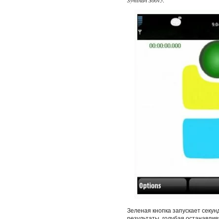
Symbian S60v5
.
Зеленая кнопка запускает секу
результаты, голубая останавли