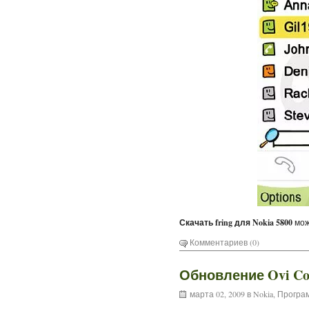
Скачать fring для Nokia 5800
мож
Комментариев (0)
Обновление Ovi Con
марта 02, 2009 в
Nokia
,
Програм