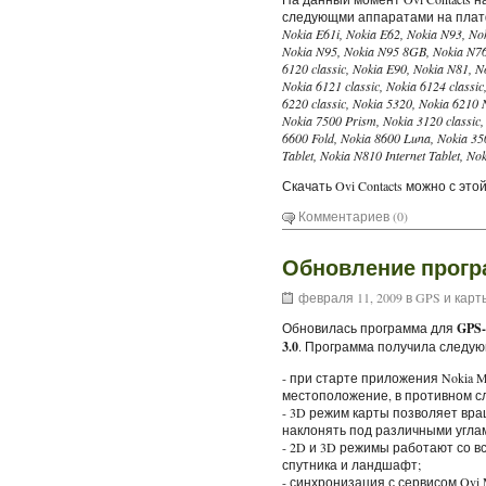
следующми аппаратами на платф
Nokia E61i, Nokia E62, Nokia N93, No
Nokia N95, Nokia N95 8GB, Nokia N76
6120 classic, Nokia E90, Nokia N81, N
Nokia 6121 classic, Nokia 6124 classi
6220 classic, Nokia 5320, Nokia 6210 
Nokia 7500 Prism, Nokia 3120 classic
6600 Fold, Nokia 8600 Luna, Nokia 350
Tablet, Nokia N810 Internet Tablet, N
Скачать Ovi Contacts можно с это
Комментариев (0)
Обновление програ
февраля 11, 2009 в
GPS и карт
Обновилась программа для
GPS-
3.0
. Программа получила следу
- при старте приложения Nokia 
местоположение, в противном с
- 3D режим карты позволяет вра
наклонять под различными угла
- 2D и 3D режимы работают со в
спутника и ландшафт;
- синхронизация с сервисом Ovi 