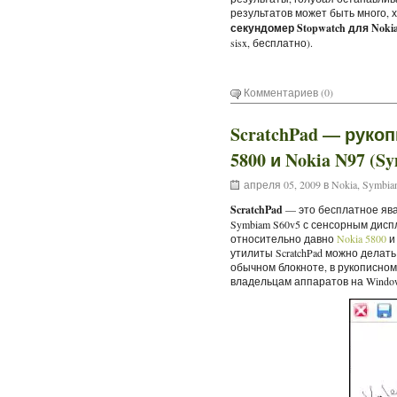
результатов может быть много, 
секундомер Stopwatch для Nokia 
sisx, бесплатно).
Комментариев (0)
ScratchPad — руко
5800 и Nokia N97 (S
апреля 05, 2009 в
Nokia
,
Symbia
ScratchPad
— это бесплатное яв
Symbiam S60v5 с сенсорным дис
относительно давно
Nokia 5800
и
утилиты ScratchPad можно делать
обычном блокноте, в рукописном
владельцам аппаратов на Window