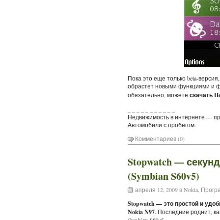
Пока это еще только beta-верси
обрастет новыми функциями и ф
обязательно, можете
скачать He
_ _ _ _ _ _ _ _ _ _ _
Недвижимость в интернете — пр
Автомобили с пробегом.
Комментариев (0)
Stopwatch — секунд
(Symbian S60v5)
апреля 12, 2009 в
Nokia
,
Програ
Stopwatch — это простой и удо
Nokia N97
. Последние роднит, к