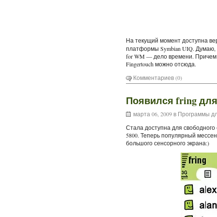
На текущий момент доступна в
платформы Symbian UIQ. Думаю, ч
for WM — дело времени. Причем о
Fingertouch можно отсюда.
Комментариев (0)
Появился fring для
марта 06, 2009 в
Программы дл
Стала доступна для свободного
5800. Теперь популярный мессе
большого сенсорного экрана:)