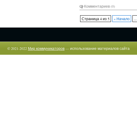
Комментариев (0)
Страница 4 из 5
« Начало
...
© 2021-2022
Мир коммуникаторов
— использование материалов сайта
возможно только c указанием прямой гиперссылки.