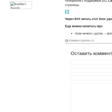
телефонов с поддержкой java.
Ск
страницы.
Через RSS читать этот блог уд
Еще можно почитать про:
пока нечего:) шутка — всег
Комментариев (0)
Оставить коммен