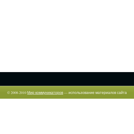
© 2008-2010
Мир коммуникаторов
— использование материалов сайта
возможно только c указанием прямой гиперссылки.