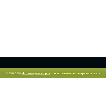
© 2008-2010
Мир коммуникаторов
— использование материалов сайта
возможно только c указанием прямой гиперссылки.