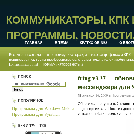
КОММУНИКАТОРЫ, КПК
ПРОГРАММЫ, НОВОСТИ,
ГЛАВНАЯ
В ТЕМУ
КРАТКО ОБ RSS
О БЛОГ
Все, что вы хотели знать о коммуникаторах, а также смартфонах и КПК
новинок рынка, тесты профессионалов, отзывы покупателей, мобильные
kommunikatorov.net — коммуникаторов есть!:)
ПОИСК
fring v3.37 — обно
мессенджера для S
января 16, 2009 в
Программы д
ПОПУЛЯРНОЕ
Обновился популярный
клиент-
Программы для Windows Mobile
— до версии 3.37. Никаких допо
устранены баги предыдущей вер
Программы для Symbian
RSS И TWITTER