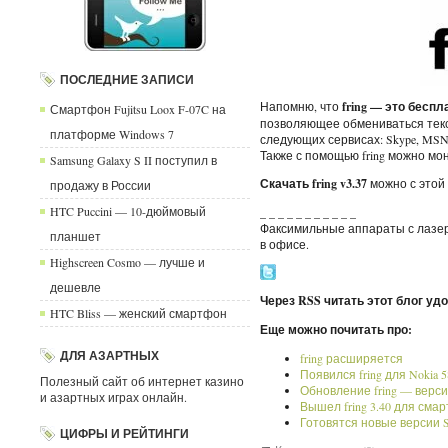
ПОСЛЕДНИЕ ЗАПИСИ
Напомню, что
fring — это бесп
Смартфон Fujitsu Loox F-07C на
позволяющее обмениваться тек
платформе Windows 7
следующих сервисах: Skype, MSN Mes
Также с помощью fring можно мон
Samsung Galaxy S II поступил в
Скачать fring v3.37
можно с этой
продажу в России
HTC Puccini — 10-дюймовый
_ _ _ _ _ _ _ _ _ _ _
Факсимильные аппараты с лазер
планшет
в офисе.
Highscreen Cosmo — лучше и
дешевле
Через RSS читать этот блог уд
HTC Bliss — женский смартфон
Еще можно почитать про:
ДЛЯ АЗАРТНЫХ
fring расширяется
Появился fring для Nokia 5
Полезный сайт об интернет казино
Обновление fring — версия
и азартных играх онлайн.
Вышел fring 3.40 для сма
Готовятся новые версии S
ЦИФРЫ И РЕЙТИНГИ