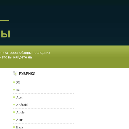
 —
РЫ
муникаторов, обзоры последних
 это вы найдете на
РУБРИКИ
3G
4G
Acer
Android
Apple
Asus
Bada