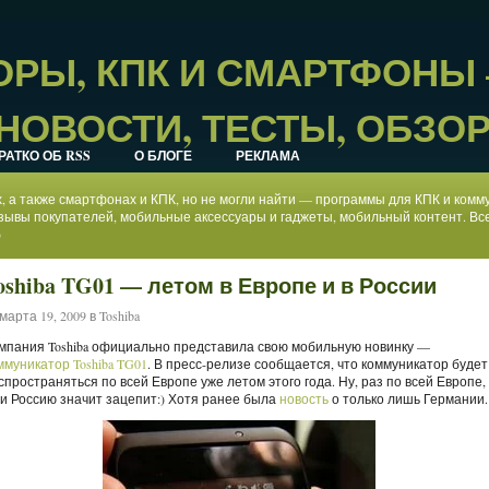
РЫ, КПК И СМАРТФОНЫ
НОВОСТИ, ТЕСТЫ, ОБЗО
РАТКО ОБ RSS
О БЛОГЕ
РЕКЛАМА
ах, а также смартфонах и КПК, но не могли найти — программы для КПК и ком
зывы покупателей, мобильные аксессуары и гаджеты, мобильный контент. Все
)
oshiba TG01 — летом в Европе и в России
марта 19, 2009 в
Toshiba
мпания Toshiba официально представила свою мобильную новинку —
ммуникатор Toshiba TG01
. В пресс-релизе сообщается, что коммуникатор будет
спространяться по всей Европе уже летом этого года. Ну, раз по всей Европе,
 и Россию значит зацепит:) Хотя ранее была
новость
о только лишь Германии.