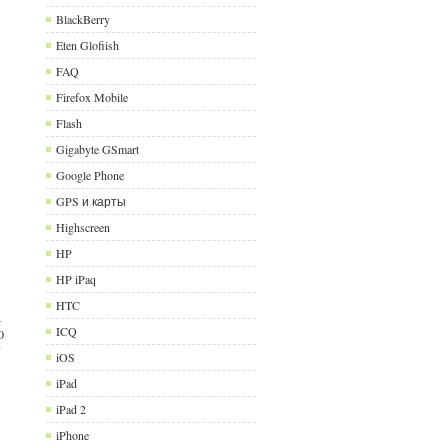
BlackBerry
Eten Glofiish
FAQ
Firefox Mobile
Flash
Gigabyte GSmart
Google Phone
GPS и карты
Highscreen
HP
HP iPaq
HTC
а
ICQ
0
т
iOS
iPad
iPad 2
iPhone