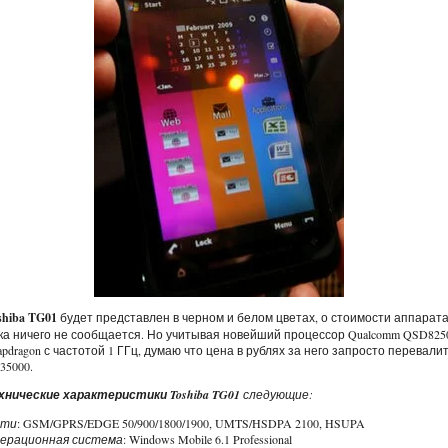
shiba TG01
будет представлен в черном и белом цветах, о стоимости аппарат
ка ничего не сообщается. Но учитывая новейший процессор Qualcomm QSD825
apdragon с частотой 1 ГГц, думаю что цена в рублях за него запросто перевали
 35000.
хнические характеристики Toshiba TG01
следующие:
ети
: GSM/GPRS/EDGE 50/900/1800/1900, UMTS/HSDPA 2100, HSUPA
ерационная система
: Windows Mobile 6.1 Professional