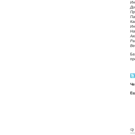
Ин
Ди
Пр
Па
Ка
Ин
На
Ак
Ра
Ве
Ба
пр
Че
Ещ