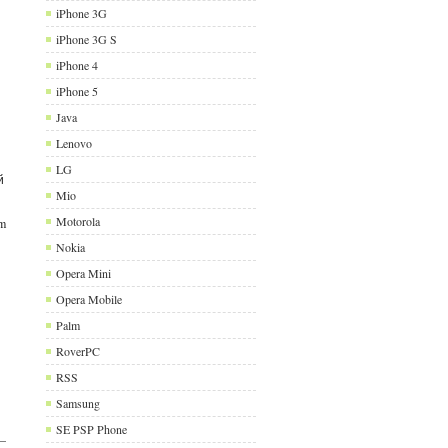
iPhone 3G
iPhone 3G S
iPhone 4
iPhone 5
Java
Lenovo
LG
й
Mio
Motorola
om
Nokia
Opera Mini
Opera Mobile
Palm
RoverPC
RSS
Samsung
SE PSP Phone