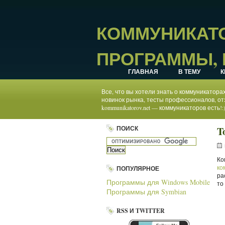
КОММУНИКАТО
ПРОГРАММЫ, 
ГЛАВНАЯ
В ТЕМУ
К
Все, что вы хотели знать о коммуникатор
новинок рынка, тесты профессионалов, от
kommunikatorov.net — коммуникаторов есть!:
ПОИСК
T
Ко
ко
ПОПУЛЯРНОЕ
ра
Программы для Windows Mobile
то
Программы для Symbian
RSS И TWITTER