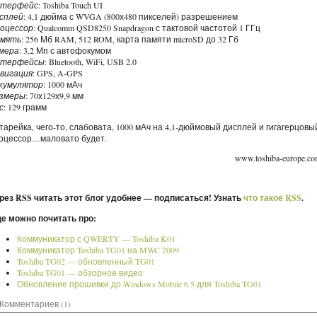
терфейс
: Toshiba Touch UI
сплей
: 4,1 дюйма с WVGA (800х480 пикселей) разрешением
оцессор
: Qualcomm QSD8250 Snapdragon с тактовой частотой 1 ГГц
мять
: 256 Мб RAM, 512 ROM, карта памяти microSD до 32 Гб
мера
: 3,2 Мп с автофокумом
терфейсы
: Bluetooth, WiFi, USB 2.0
вигация
: GPS, A-GPS
кумулятор
: 1000 мАч
змеры
: 70х129х9,9 мм
с
: 129 грамм
тарейка, чего-то, слабовата, 1000 мАч на 4,1-дюймовый дисплей и гигагерцовы
оцессор…маловато будет.
www.toshiba-europe.c
рез RSS читать этот блог удобнее — подписаться! Узнать
что такое RSS
.
е можно почитать про:
Коммуникатор с QWERTY — Toshiba K01
Коммуникатор Toshiba TG01 на MWC 2009
Toshiba TG02 — обновленный TG01
Toshiba TG01 — обзорное видео
Обновление прошивки до Windows Mobile 6.5 для Toshiba TG01
Комментариев (1)