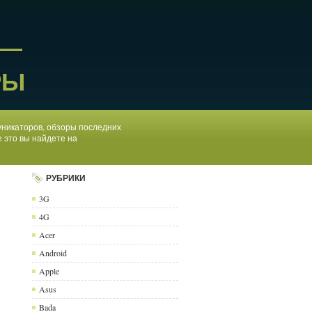
 —
РЫ
муникаторов, обзоры последних
 это вы найдете на
РУБРИКИ
3G
4G
Acer
Android
Apple
Asus
Bada