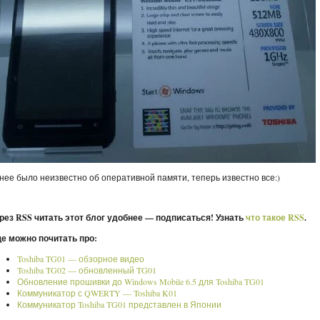
нее было неизвестно об оперативной памяти, теперь известно все:)
рез RSS читать этот блог удобнее — подписаться! Узнать
что такое RSS
.
е можно почитать про:
Toshiba TG01 — обзорное видео
Toshiba TG02 — обновленный TG01
Обновление прошивки до Windows Mobile 6.5 для Toshiba TG01
Коммуникатор с QWERTY — Toshiba K01
Коммуникатор Toshiba TG01 представлен в Японии