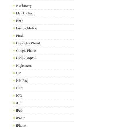
BlackBerry
Eten Glofiish
FAQ
Firefox Mobile
Flash
Gigabyte GSmart
Google Phone
GPS и карты
Highscreen
HP
HP iPaq
HTC
ICQ
iOS
iPad
iPad 2
iPhone