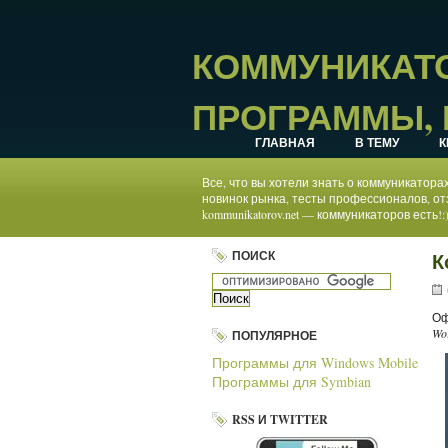
КОММУНИКАТО
ПРОГРАММЫ, 
ГЛАВНАЯ
В ТЕМУ
К
Все, что вы хотели знать о коммуникатор
новинок рынка, тесты профессионалов, от
kommunikatorov.net — коммуникаторов есть!:
ПОИСК
К
Оф
Wo
ПОПУЛЯРНОЕ
Программы для Windows Mobile
Программы для Symbian
RSS И TWITTER