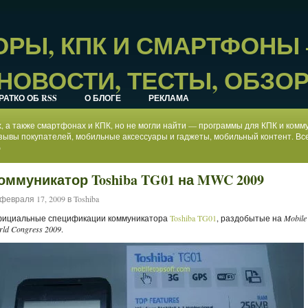
РЫ, КПК И СМАРТФОНЫ
НОВОСТИ, ТЕСТЫ, ОБЗО
РАТКО ОБ RSS
О БЛОГЕ
РЕКЛАМА
ах, а также смартфонах и КПК, но не могли найти — программы для КПК и ком
зывы покупателей, мобильные аксессуары и гаджеты, мобильный контент. Все
)
оммуникатор Toshiba TG01 на MWC 2009
февраля 17, 2009 в
Toshiba
ициальные спецификации коммуникатора
Toshiba TG01
, раздобытые на
Mobile
rld Congress 2009
.