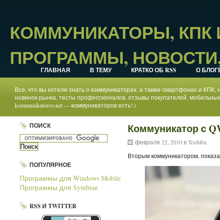
КОММУНИКАТОРЫ, КПК
ПРОГРАММЫ, НОВОСТИ,
ГЛАВНАЯ
В ТЕМУ
КРАТКО ОБ RSS
О БЛОГ
Все, что вы хотели знать о коммуникаторах, а также смартфонах и КПК
новинок рынка, тесты профессионалов, отзывы покупателей, мобильные
kommunikatorov.net — коммуникаторов есть!:)
ПОИСК
Коммуникатор с Q
февраля 22, 2010 в
Toshiba
Вторым коммуникатором, показ
ПОПУЛЯРНОЕ
Программы для Windows Mobile
Программы для Symbian
RSS И TWITTER