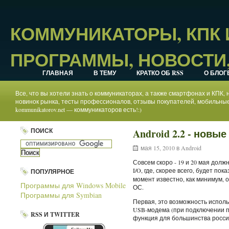
КОММУНИКАТОРЫ, КПК
ПРОГРАММЫ, НОВОСТИ,
ГЛАВНАЯ
В ТЕМУ
КРАТКО ОБ RSS
О БЛОГ
Все, что вы хотели знать о коммуникаторах, а также смартфонах и КПК
новинок рынка, тесты профессионалов, отзывы покупателей, мобильные
kommunikatorov.net — коммуникаторов есть!:)
ПОИСК
Android 2.2 - новы
мая 15, 2010 в
Android
Совсем скоро - 19 и 20 мая дол
I/O, где, скорее всего, будет по
ПОПУЛЯРНОЕ
момент известно, как минимум, 
Программы для Windows Mobile
ОС.
Программы для Symbian
Первая, это возможность исполь
USB-модема (при подключении п
RSS И TWITTER
функция для большинства росси