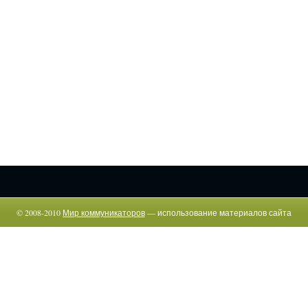
© 2008-2010
Мир коммуникаторов
— использование материалов сайта
возможно только c указанием прямой гиперссылки.