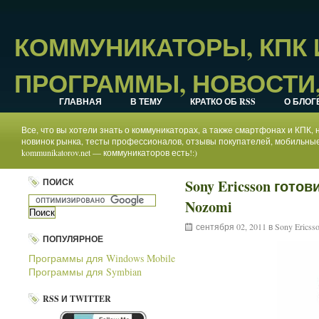
КОММУНИКАТОРЫ, КПК
ПРОГРАММЫ, НОВОСТИ,
ГЛАВНАЯ
В ТЕМУ
КРАТКО ОБ RSS
О БЛОГ
Все, что вы хотели знать о коммуникаторах, а также смартфонах и КПК
новинок рынка, тесты профессионалов, отзывы покупателей, мобильные
kommunikatorov.net — коммуникаторов есть!:)
ПОИСК
Sony Ericsson гот
Nozomi
сентября 02, 2011 в
Sony Ericss
ПОПУЛЯРНОЕ
Программы для Windows Mobile
Программы для Symbian
RSS И TWITTER