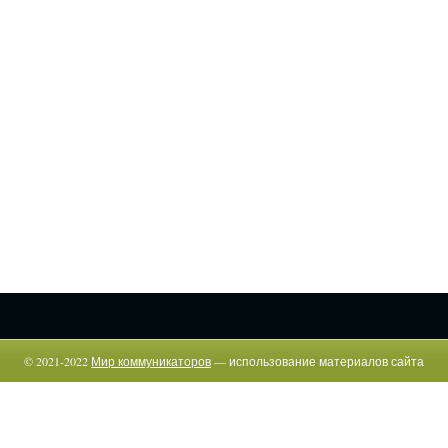
© 2021-2022
Мир коммуникаторов
— использование материалов сайта
возможно только c указанием прямой гиперссылки.