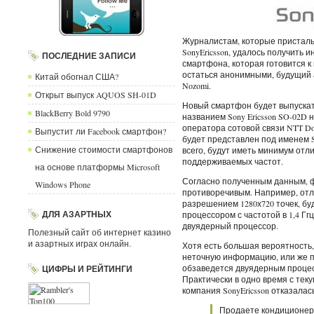
Журналистам, которые пристал
SonyEricsson, удалось получить
ПОСЛЕДНИЕ ЗАПИСИ
смартфона, которая готовится к
остаться анонимными, будущий а
Китай обогнал США?
Nozomi.
Открыт выпуск AQUOS SH-01D
Новый смартфон будет выпускать
BlackBerry Bold 9790
названием Sony Ericsson SO-02D
оператора сотовой связи NTT D
Выпустит ли Facebook смартфон?
будет представлен под именем So
Снижение стоимости смартфонов
всего, будут иметь минимум отли
поддерживаемых частот.
на основе платформы Microsoft
Согласно полученным данным, ф
Windows Phone
противоречивым. Например, отл
разрешением 1280х720 точек, б
ДЛЯ АЗАРТНЫХ
процессором с частотой в 1,4 Гг
двуядерный процессор.
Полезный сайт об интернет казино
и азартных играх онлайн.
Хотя есть большая вероятность,
неточную информацию, или же п
обзаведется двуядерным проце
ЦИФРЫ И РЕЙТИНГИ
Практически в одно время с теку
компания SonyEricsson отказалась
Продаете кондиционер