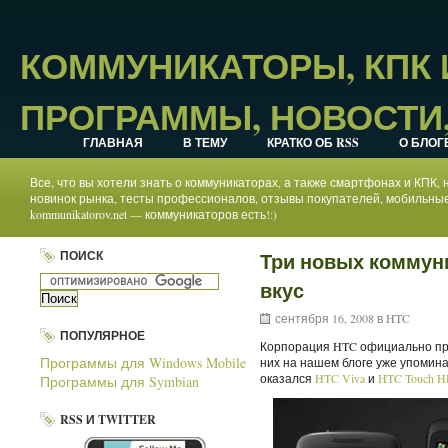
КОММУНИКАТОРЫ, КПК
ПРОГРАММЫ, НОВОСТИ,
ГЛАВНАЯ
В ТЕМУ
КРАТКО ОБ RSS
О БЛОГ
Все, что вы хотели знать о коммуникаторах, а также смартфонах и КПК
новинок рынка, тесты профессионалов, отзывы покупателей, мобильные
kommunikatorov.net — коммуникаторов есть!:)
ПОИСК
Три новых коммун
вкус
сентября 16, 2008 в
HTC
ПОПУЛЯРНОЕ
Корпорация HTC официально пре
Программы для Windows Mobile
них на нашем блоге уже упомин
оказался
HTC Viva
и
HTC Touch 
Программы для Symbian
RSS И TWITTER