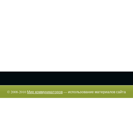
© 2008-2010
Мир коммуникаторов
— использование материалов сайта
возможно только c указанием прямой гиперссылки.