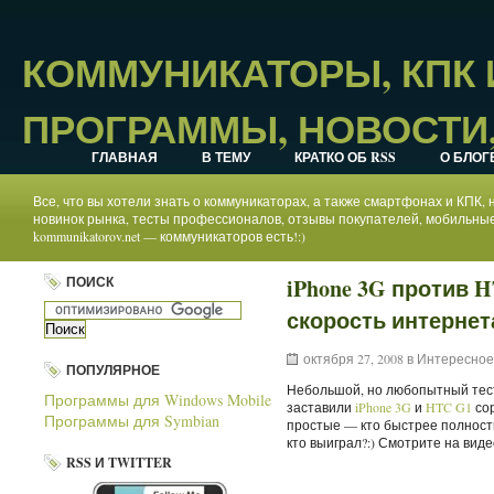
КОММУНИКАТОРЫ, КПК
ПРОГРАММЫ, НОВОСТИ,
ГЛАВНАЯ
В ТЕМУ
КРАТКО ОБ RSS
О БЛОГ
Все, что вы хотели знать о коммуникаторах, а также смартфонах и КПК
новинок рынка, тесты профессионалов, отзывы покупателей, мобильные
kommunikatorov.net — коммуникаторов есть!:)
ПОИСК
iPhone 3G против H
скорость интернет
октября 27, 2008 в
Интересное
ПОПУЛЯРНОЕ
Небольшой, но любопытный тес
Программы для Windows Mobile
заставили
iPhone 3G
и
HTC G1
сор
Программы для Symbian
простые — кто быстрее полность
кто выиграл?:) Смотрите на виде
RSS И TWITTER