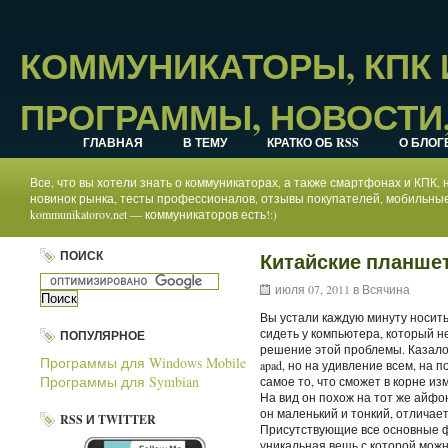
КОММУНИКАТОРЫ, КПК
ПРОГРАММЫ, НОВОСТИ,
ГЛАВНАЯ
В ТЕМУ
КРАТКО ОБ RSS
О БЛОГ
Все, что вы хотели знать о коммуникаторах, а также смартфонах и КПК
новинок рынка, тесты профессионалов, отзывы покупателей, мобильные
kommunikatorov.net — коммуникаторов есть!:)
ПОИСК
Китайские планше
июля 07, 2011 в
Всячина
Вы устали каждую минуту носить
сидеть у компьютера, который н
ПОПУЛЯРНОЕ
решение этой проблемы. Казалос
Программы для Windows Mobile
apad, но на удивление всем, на
Программы для Symbian
самое то, что сможет в корне и
На вид он похож на тот же айфон
он маленький и тонкий, отличае
RSS И TWITTER
Присутствующие все основные ф
уникальная вещь с которой можн