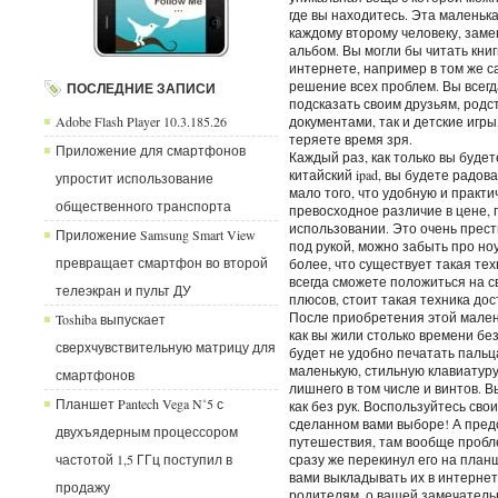
где вы находитесь. Эта маленьк
каждому второму человеку, заме
альбом. Вы могли бы читать кни
интернете, например в том же са
решение всех проблем. Вы всегда
ПОСЛЕДНИЕ ЗАПИСИ
подсказать своим друзьям, родс
Adobe Flash Player 10.3.185.26
документами, так и детские игры
теряете время зря.
Приложение для смартфонов
Каждый раз, как только вы будете
китайский ipad, вы будете радов
упростит использование
мало того, что удобную и практи
общественного транспорта
превосходное различие в цене, 
использовании. Это очень прес
Приложение Samsung Smart View
под рукой, можно забыть про но
превращает смартфон во второй
более, что существует такая те
всегда сможете положиться на св
телеэкран и пульт ДУ
плюсов, стоит такая техника дос
После приобретения этой мален
Toshiba выпускает
как вы жили столько времени бе
сверхчувствительную матрицу для
будет не удобно печатать пальц
маленькую, стильную клавиатуру
смартфонов
лишнего в том числе и винтов. В
Планшет Pantech Vega N˚5 с
как без рук. Воспользуйтесь сво
сделанном вами выборе! А предс
двухъядерным процессором
путешествия, там вообще пробл
частотой 1,5 ГГц поступил в
сразу же перекинул его на пла
вами выкладывать их в интернет
продажу
родителям, о вашей замечатель