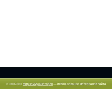
© 2008-2010
Мир коммуникаторов
— использование материалов сайта
возможно только c указанием прямой гиперссылки.