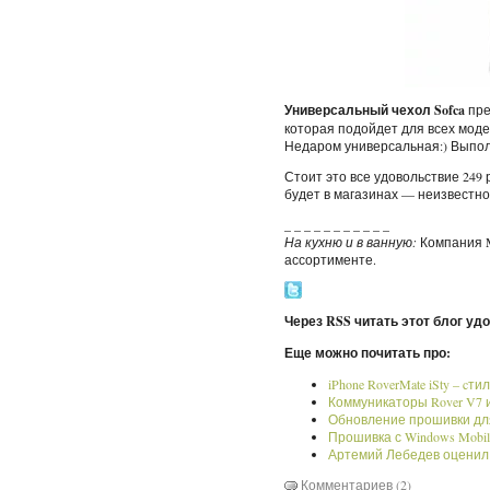
Универсальный чехол Sofca
пре
которая подойдет для всех модел
Недаром универсальная:) Выпо
Стоит это все удовольствие 249
будет в магазинах — неизвестно
_ _ _ _ _ _ _ _ _ _ _
На кухню и в ванную:
Компания M
ассортименте.
Через RSS читать этот блог уд
Еще можно почитать про:
iPhone RoverMate iSty – cти
Коммуникаторы Rover V7 и
Обновление прошивки для
Прошивка с Windows Mobile
Артемий Лебедев оценил 
Комментариев (2)