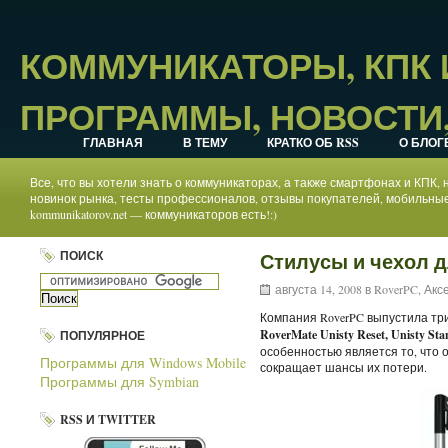
КОММУНИКАТОРЫ, КПК
ПРОГРАММЫ, НОВОСТИ,
ГЛАВНАЯ
В ТЕМУ
КРАТКО ОБ RSS
О БЛОГ
Все, что вы хотели знать о коммуникаторах, а также смартфонах и КПК
новинок рынка, тесты профессионалов, отзывы покупателей, мобильные
kommunikatorov.net — коммуникаторов есть!:)
ПОИСК
Стилусы и чехол д
августа 14, 2008 в
RoverPC
,
Акс
Компания RoverPC выпустила тр
RoverMate Unisty Reset, Unisty Stan
ПОПУЛЯРНОЕ
особенностью является то, что 
Программы для Windows Mobile
сокращает шансы их потери.
Программы для Symbian
RSS И TWITTER