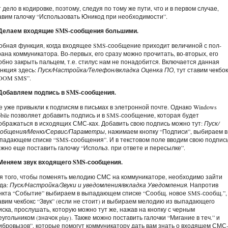
т дело в кодировке, поэтому, следуя по тому же пути, что и в первом случае,
авим галочку “Использовать Юникод при необходимости”.
 Делаем входящие SMS-сообщения большими.
обная функция, когда входящее SMS-сообщение приходит величиной с пол-
рана коммуникатора. Во-первых, его сразу можно прочитать, во-вторых, его
обно закрыть пальцем, т.е. стилус нам не понадобится. Включается данная
нкция здесь:
Пуск/Настройка/Телефон/вкладка Оценка ПО
, тут ставим чекбо
OOM SMS”.
 Добавляем подпись в SMS-сообщения.
е уже привыкли к подписям в письмах в элетронной почте. Однако Windows
bile позволяет добавить подпись и в SMS-сообщение, которая будет
ображаться в исходящих СМС-ках. Добавить свою подпись можно тут:
Пуск/
общения/Меню/Сервис/Параметры
, нажимаем кнопку “Подписи”, выбираем в
падающем списке “SMS-сообщения”. И в текстовом поле вводим свою подпись
жно еще поставить галочку “Использ. при ответе и пересылке”.
 Меняем звук входящего SMS-сообщения.
я того, чтобы поменять мелодию СМС на коммуникаторе, необходимо зайти
да:
Пуск/Настройка/Звуки и уведомления/вкладка Уведомления
. Напротив
нкта “Событие” выбираем в выпадающем списке “Сообщ. новое SMS-сообщ.”,
авим чекбокс “Звук” (если не стоит) и выбираем мелодию из выпадающего
иска, прослушать, которую можно тут же, нажав на кнопку с черным
еугольником (значок play). Также можно поставить галочки “Мигание в теч.” и
ибровызов”, которые помогут коммуникатору дать вам знать о входящем СМС