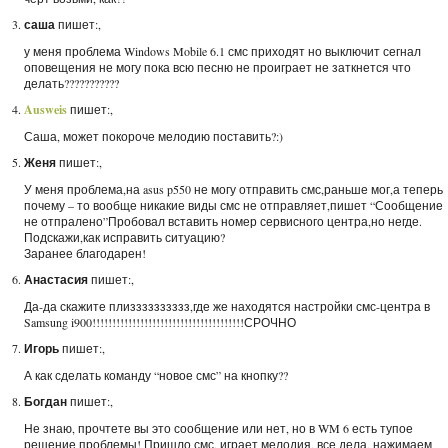
саша
пишет:,
у меня проблема Windows Mobile 6.1 смс приходят но выключит сегнал
оповещения не могу пока всю песню не проиграет не заткнется что
делать???????????
Ausweis
пишет:,
Саша, может покороче мелодию поставить?:)
Женя
пишет:,
У меня проблема,на asus p550 не могу отправить смс,раньше мог,а теперь
почему – то вообще никакие виды смс не отправляет,пишет “Сообщение
не отпралено”Пробовал вставить номер сервисного центра,но негде.
Подскажи,как исправить ситуацию?
Заранее благодарен!
Анастасия
пишет:,
Да-да скажите плизззззззззз,где же находятся настройки смс-центра в
Samsung i900!!!!!!!!!!!!!!!!!!!!!!!!!!!!!!!!!!!!!!СРОЧНО
Игорь
пишет:,
А как сделать команду “новое смс” на кнопку??
Богдан
пишет:,
Не знаю, прочтете вы это сообщение или нет, но в WM 6 есть тупое
решение проблемы! Пришло смс, играет мелодия, все дела, нажимаем