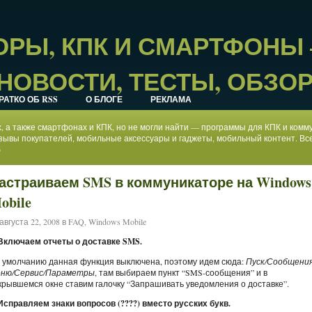
РЫ, КПК И СМАРТФОНЫ
НОВОСТИ, ТЕСТЫ, ОБЗО
РАТКО ОБ RSS
О БЛОГЕ
РЕКЛАМА
ах, а также смартфонах и КПК, но не могли найти — программы для КПК и ком
зывы покупателей, мобильные аксессуары и гаджеты, мобильный контент. Все
)
астраиваем SMS в коммуникаторе на Windows
obile
августа 22, 2008 в
FAQ
,
Windows Mobile
 Включаем отчеты о доставке SMS.
 умолчанию данная функция выключена, поэтому идем сюда:
Пуск/Сообщения
ню/Сервис/Параметры
, там выбираем пункт “SMS-сообщения” и в
крывшемся окне ставим галочку “Запрашивать уведомления о доставке”.
 Исправляем знаки вопросов (????) вместо русских букв.