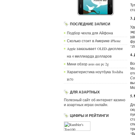
Ту
ст
3.
ПОСЛЕДНИЕ ЗАПИСИ
Уд
эк
Подбор чехла для Айфона
уд
Сколько стоит в Америке iPhone
фу
“Z
Apple заказывает OLED-дисплеи
4.
на 4 миллиарда долларов
Вс
Мини обзор asus eee pc 2g
Mo
Характеристика ноутбука Toshiba
от
Со
l670
вы
Мо
ДЛЯ АЗАРТНЫХ
5.
Полезный сайт об интернет казино
и азартных играх онлайн.
Дл
сю
пу
ЦИФРЫ И РЕЙТИНГИ
ст
сп
тр
“В