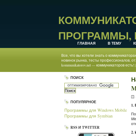
КОММУНИКАТО
ПРОГРАММЫ, 
ГЛАВНАЯ
В ТЕМУ
К
Все, что вы хотели знать о коммуникатор
новинок рынка, тесты профессионалов, от
kommunikatorov.net — коммуникаторов есть!:
ПОИСК
Н
M
ПОПУЛЯРНОЕ
1.
Программы для Windows Mobile
По
Программы для Symbian
Ме
от
RSS И TWITTER
2.