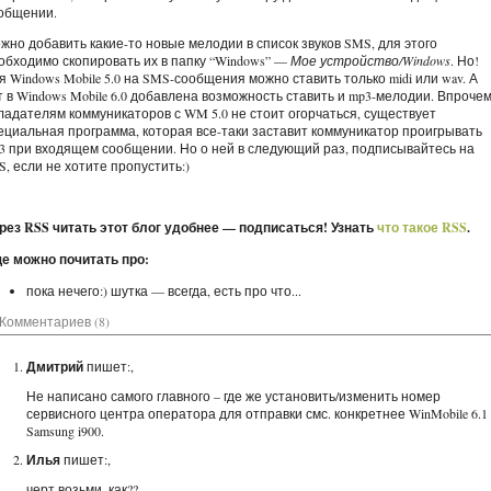
общении.
жно добавить какие-то новые мелодии в список звуков SMS, для этого
обходимо скопировать их в папку “Windows” —
Мое устройство/Windows
. Но!
я Windows Mobile 5.0 на SMS-сообщения можно ставить только midi или wav. А
т в Windows Mobile 6.0 добавлена возможность ставить и mp3-мелодии. Впрочем
ладателям коммуникаторов с WM 5.0 не стоит огорчаться, существует
ециальная программа, которая все-таки заставит коммуникатор проигрывать
3 при входящем сообщении. Но о ней в следующий раз, подписывайтесь на
S, если не хотите пропустить:)
рез RSS читать этот блог удобнее — подписаться! Узнать
что такое RSS
.
е можно почитать про:
пока нечего:) шутка — всегда, есть про что...
Комментариев (8)
Дмитрий
пишет:,
Не написано самого главного – где же установить/изменить номер
сервисного центра оператора для отправки смс. конкретнее WinMobile 6.1
Samsung i900.
Илья
пишет:,
черт возьми, как??