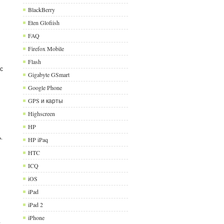
BlackBerry
Eten Glofiish
FAQ
Firefox Mobile
Flash
кс
Gigabyte GSmart
Google Phone
GPS и карты
Highscreen
HP
.
HP iPaq
HTC
ICQ
iOS
iPad
iPad 2
iPhone
-