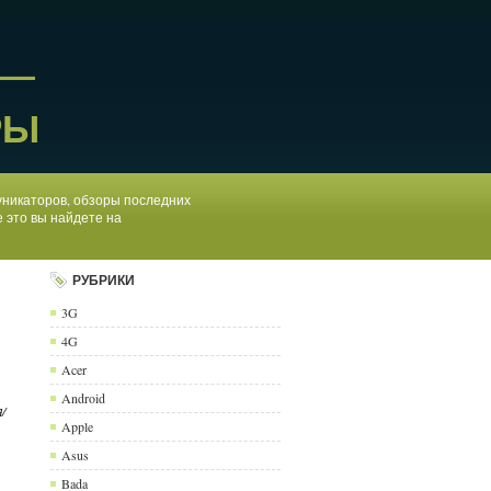
 —
РЫ
муникаторов, обзоры последних
 это вы найдете на
РУБРИКИ
3G
4G
Acer
Android
/
Apple
Asus
Bada