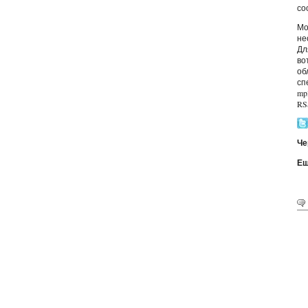
со
Мо
не
Дл
во
об
сп
mp
RS
Че
Ещ