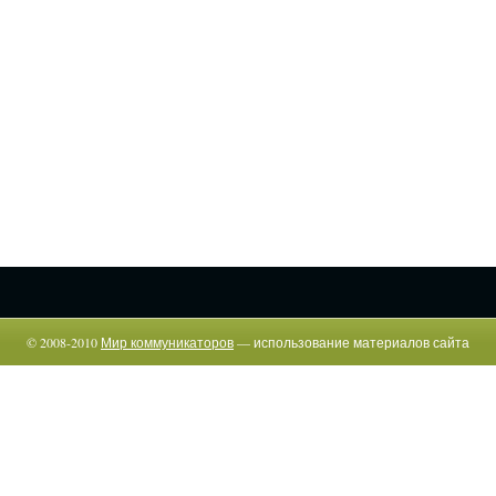
© 2008-2010
Мир коммуникаторов
— использование материалов сайта
возможно только c указанием прямой гиперссылки.