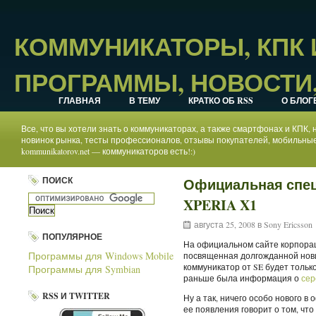
КОММУНИКАТОРЫ, КПК
ПРОГРАММЫ, НОВОСТИ,
ГЛАВНАЯ
В ТЕМУ
КРАТКО ОБ RSS
О БЛОГ
Все, что вы хотели знать о коммуникаторах, а также смартфонах и КПК
новинок рынка, тесты профессионалов, отзывы покупателей, мобильные
kommunikatorov.net — коммуникаторов есть!:)
ПОИСК
Официальная специ
XPERIA X1
августа 25, 2008 в
Sony Ericsson
ПОПУЛЯРНОЕ
На официальном сайте корпораци
Программы для Windows Mobile
посвященная долгожданной но
коммуникатор от SE будет только
Программы для Symbian
раньше была информация о
сер
RSS И TWITTER
Ну а так, ничего особо нового 
ее появления говорит о том, что