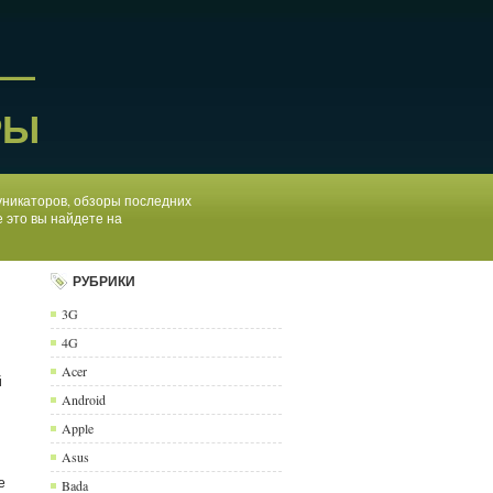
 —
РЫ
муникаторов, обзоры последних
 это вы найдете на
РУБРИКИ
3G
4G
Acer
й
Android
Apple
Asus
е
Bada