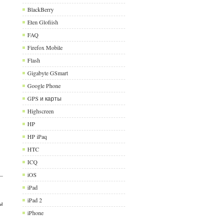
BlackBerry
Eten Glofiish
FAQ
Firefox Mobile
Flash
Gigabyte GSmart
Google Phone
GPS и карты
Highscreen
HP
HP iPaq
HTC
ICQ
iOS
iPad
iPad 2
ы
iPhone