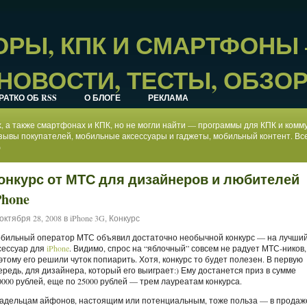
РЫ, КПК И СМАРТФОНЫ
НОВОСТИ, ТЕСТЫ, ОБЗО
РАТКО ОБ RSS
О БЛОГЕ
РЕКЛАМА
ах, а также смартфонах и КПК, но не могли найти — программы для КПК и ком
зывы покупателей, мобильные аксессуары и гаджеты, мобильный контент. Все
)
онкурс от МТС для дизайнеров и любителей
Phone
октября 28, 2008 в
iPhone 3G
,
Конкурс
бильный оператор МТС объявил достаточно необычной конкурс — на лучши
сессуар для
iPhone
. Видимо, спрос на “яблочный” совсем не радует МТС-ников,
этому его решили чуток попиарить. Хотя, конкурс то будет полезен. В первую
ередь, для дизайнера, который его выиграет:) Ему достанется приз в сумме
0000 рублей, еще по 25000 рублей — трем лауреатам конкурса.
адельцам айфонов, настоящим или потенциальным, тоже польза — в продаж