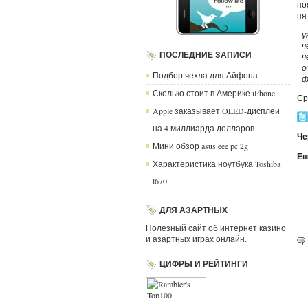
по
пя
- 
- 
ПОСЛЕДНИЕ ЗАПИСИ
- 
- 
Подбор чехла для Айфона
- 
Сколько стоит в Америке iPhone
Ср
Apple заказывает OLED-дисплеи
на 4 миллиарда долларов
Че
Мини обзор asus eee pc 2g
Ещ
Характеристика ноутбука Toshiba
l670
ДЛЯ АЗАРТНЫХ
Полезный сайт об интернет казино
и азартных играх онлайн.
ЦИФРЫ И РЕЙТИНГИ