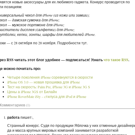
явятся новые аксессуары для их любимого гаджета. Конкурс проводится по
ти позициям:
универсальный чехол для iPhone (из кожи или замши);
чехол — дамская сумочка для iPhone;
чехол — мужское портмоне для iPhone;
очистители дисплея (салфетки) для iPhone;
футболки, кепки, зонты, шарфы для любителей iPhone.
оки — с 28 октября по 28 ноября. Подробности тут.
рез RSS читать этот блог удобнее — подписаться! Узнать
что такое RSS
.
е можно почитать про:
Четыре поколения iPhone соревнуются в скорости
iPhone OS 3.0 — новая прошивка для iPhone
Тест на скорость: Palm Pre, iPhone 3G и iPhone 3G S
Цены а iPhone 3GS от Билайн
iPhone RoverMate iSty – cтилуса для iPod и iPhone
Комментариев (1)
работа
пишет:,
Странный конкурс. Судя по продукции Яблочка у них отменные дизайнер
да и масса крупных мировых компаний занимается разработкой