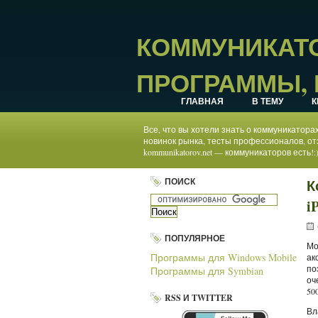
КОММУНИКАТО
ПРОГРАММЫ, 
ГЛАВНАЯ
В ТЕМУ
К
Все, что вы хотели знать о коммуникатор
новинок рынка, тесты профессионалов, от
kommunikatorov.net — коммуникаторов есть!:
ПОИСК
К
i
ПОПУЛЯРНОЕ
Мо
Программы для Windows Mobile
ак
по
Программы для Symbian
оч
50
RSS И TWITTER
Вл