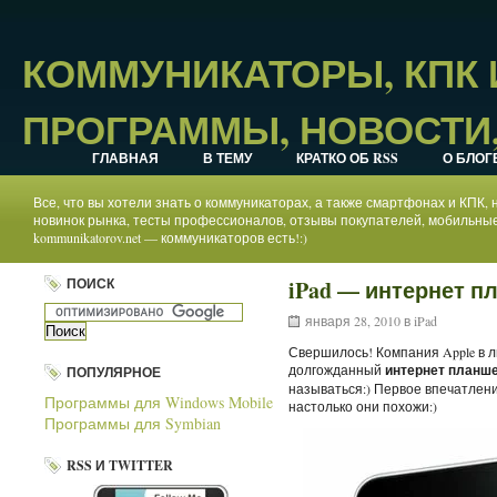
КОММУНИКАТОРЫ, КПК
ПРОГРАММЫ, НОВОСТИ,
ГЛАВНАЯ
В ТЕМУ
КРАТКО ОБ RSS
О БЛОГ
Все, что вы хотели знать о коммуникаторах, а также смартфонах и КПК
новинок рынка, тесты профессионалов, отзывы покупателей, мобильные
kommunikatorov.net — коммуникаторов есть!:)
ПОИСК
iPad — интернет пл
января 28, 2010 в
iPad
Свершилось! Компания Apple в 
долгожданный
интернет планше
ПОПУЛЯРНОЕ
называться:) Первое впечатление
Программы для Windows Mobile
настолько они похожи:)
Программы для Symbian
RSS И TWITTER