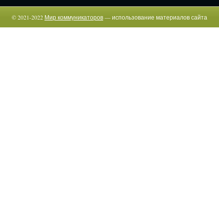
© 2021-2022
Мир коммуникаторов
— использование материалов сайта
возможно только c указанием прямой гиперссылки.