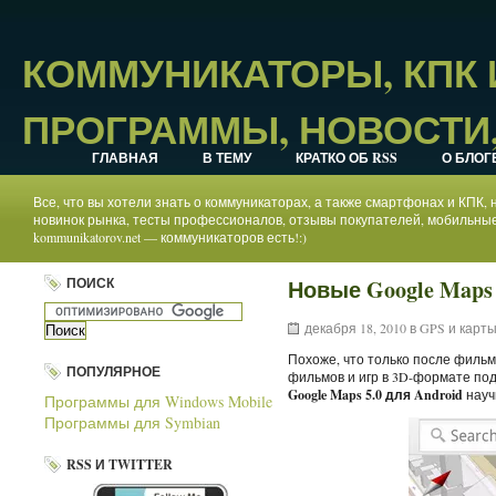
КОММУНИКАТОРЫ, КПК
ПРОГРАММЫ, НОВОСТИ,
ГЛАВНАЯ
В ТЕМУ
КРАТКО ОБ RSS
О БЛОГ
Все, что вы хотели знать о коммуникаторах, а также смартфонах и КПК
новинок рынка, тесты профессионалов, отзывы покупателей, мобильные
kommunikatorov.net — коммуникаторов есть!:)
ПОИСК
Новые Google Maps 
декабря 18, 2010 в
GPS и карт
Похоже, что только после филь
ПОПУЛЯРНОЕ
фильмов и игр в 3D-формате по
Google Maps 5.0 для Android
науч
Программы для Windows Mobile
Программы для Symbian
RSS И TWITTER