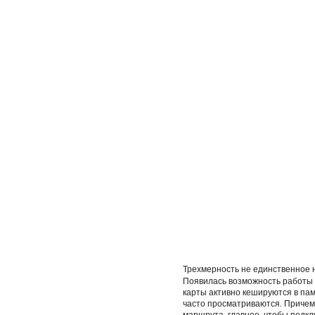
Трехмерность не единственное
Появилась возможность работы с
карты активно кешируются в па
часто просматриваются. Причем
маршрута, главное, чтобы подк