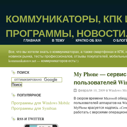
КОММУНИКАТОРЫ, КПК
ПРОГРАММЫ, НОВОСТИ,
ГЛАВНАЯ
В ТЕМУ
КРАТКО ОБ RSS
О БЛОГ
Все, что вы хотели знать о коммуникаторах, а также смартфонах и КПК
новинок рынка, тесты профессионалов, отзывы покупателей, мобильные
kommunikatorov.net — коммуникаторов есть!:)
ПОИСК
My Phone — сервис 
пользователей Win
февраля 10, 2009 в
Windows Mo
ПОПУЛЯРНОЕ
В скором времени Microsoft обе
Программы для Windows Mobile
пользователей аппаратов на Wi
MyPhone красуется надпись
«Com
Программы для Symbian
работать с версиями операцион
RSS И TWITTER