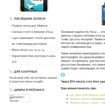
ПОСЛЕДНИЕ ЗАПИСИ
Подбор чехла для Айфона
Сколько стоит в Америке iPhone
Основная задача My Phone — эт
данных с вашего аппарата на са
Apple заказывает OLED-дисплеи
точке, где есть интернет.Таким
контактов, списков дел и задач, 
на 4 миллиарда долларов
самого коммуникатора.
Мини обзор asus eee pc 2g
Также возможно выкладывать на 
Характеристика ноутбука Toshiba
фотографии. На данный момент 
аккаунт. В принципе, для конта
l670
достаточно.Возможно, что перех
сервис будет произведен на MWC
ДЛЯ АЗАРТНЫХ
Полезный сайт об интернет казино
и азартных играх онлайн.
Через RSS читать этот блог уд
Еще можно почитать про:
ЦИФРЫ И РЕЙТИНГИ
My Phone для Windows Mobi
Windows Mobile переимену
Windows Phone 7 Series — 