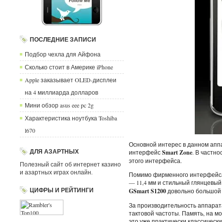
ПОСЛЕДНИЕ ЗАПИСИ
Подбор чехла для Айфона
Сколько стоит в Америке iPhone
Apple заказывает OLED-дисплеи
на 4 миллиарда долларов
Мини обзор asus eee pc 2g
Характеристика ноутбука Toshiba
l670
Основной интерес в данном апп
ДЛЯ АЗАРТНЫХ
интерфейс
Smart Zone
. В частно
этого интерфейса.
Полезный сайт об интернет казино
и азартных играх онлайн.
Помимо фирменного интерфейса
— 11,4 мм и стильный глянцевый
ЦИФРЫ И РЕЙТИНГИ
GSmart S1200
довольно большой 
За производительность аппарата
тактовой частоты. Память, на мо
это уже практически классически