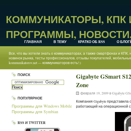
КОММУНИКАТОРЫ, КПК
ПРОГРАММЫ, НОВОСТИ,
ГЛАВНАЯ
В ТЕМУ
КРАТКО ОБ RSS
О БЛОГ
Все, что вы хотели знать о коммуникаторах, а также смартфонах и КПК
новинок рынка, тесты профессионалов, отзывы покупателей, мобильные
kommunikatorov.net — коммуникаторов есть!:)
ПОИСК
Gigabyte GSmart S1
Zone
февраля 19, 2009 в
Gigabyte GS
ПОПУЛЯРНОЕ
Компания Gigabyte представила
Программы для Windows Mobile
работающий на операционной сист
Программы для Symbian
RSS И TWITTER