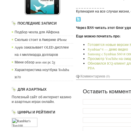
_ _ _ _ _ _ _ _ _ _ _
Кулинария на все случаи жизни
ПОСЛЕДНИЕ ЗАПИСИ
Через RSS читать этот блог уд
Подбор чехла для Айфона
Еще можно почитать про:
Сколько стоит в Америке iPhone
Готовятся новые версии S
Apple заказывает OLED-дисплеи
Symbian^4 — демо видео
Samsung c Symbian S60 и 
на 4 миллиарда долларов
Просмотр YouTube на сма
Мини обзор asus eee pc 2g
Обновился ICQ-клиент дл
PDA
Характеристика ноутбука Toshiba
Комментариев (0)
l670
ДЛЯ АЗАРТНЫХ
Оставить коммен
Полезный сайт об интернет казино
и азартных играх онлайн.
ЦИФРЫ И РЕЙТИНГИ