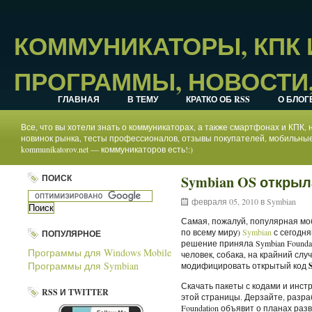
КОММУНИКАТОРЫ, КПК
ПРОГРАММЫ, НОВОСТИ,
ГЛАВНАЯ
В ТЕМУ
КРАТКО ОБ RSS
О БЛОГ
Все, что вы хотели знать о коммуникаторах, а также смартфонах и КПК
новинок рынка, тесты профессионалов, отзывы покупателей, мобильные
kommunikatorov.net — коммуникаторов есть!:)
ПОИСК
Symbian OS открыл
февраля 05, 2010 в
Symbian
Самая, пожалуй, популярная мо
по всему миру)
Symbian
с сегодня
ПОПУЛЯРНОЕ
решение приняла Symbian Foundat
Программы для Windows Mobile
человек, собака, на крайний случ
Программы для Symbian
модифицировать открытый код
Скачать пакеты с кодами и инс
RSS И TWITTER
этой страницы. Дерзайте, разра
Foundation объявит о планах разв