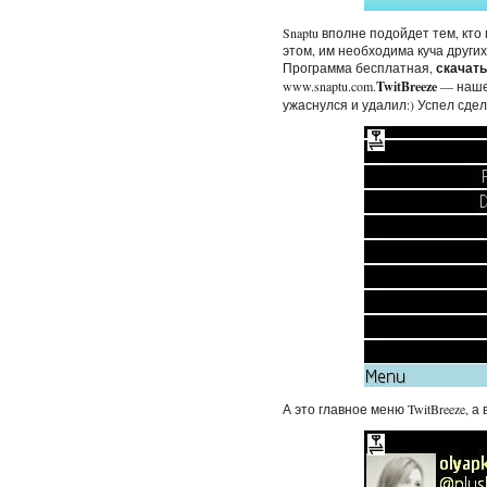
Snaptu вполне подойдет тем, кто 
этом, им необходима куча других
Программа бесплатная,
скачать
www.snaptu.com.
TwitBreeze
— нашел
ужаснулся и удалил:) Успел сде
А это главное меню TwitBreeze, а