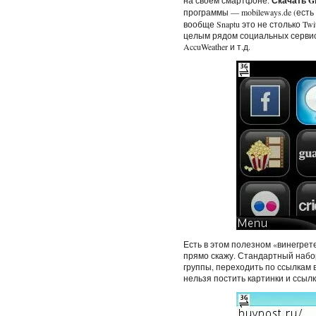
на своем смартфоне.
Скачать Gr
программы — mobileways.de (есть
вообще Snaptu это не столько Twi
целым рядом социальных сервисов, 
AccuWeather и т.д.
Есть в этом полезном «винегрете
прямо скажу. Стандартный набор: t
группы, переходить по ссылкам 
нельзя постить картинки и ссылк