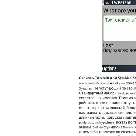
Скачать Tweets60 для Symbian S6
www.tweets60.com.
Gravity
— пожалу
Symbian. Не уступающий по сво
Стандартный набор (tweet, retweet, re
естественно, имеется. Помимо 
работать с несколькими аккаунта
менять шрифт: маленький, больш
настраивать звуковые сигналы и
длинные урлы;- загружать картинки 
posterous, mobypicture)- искать п
общем, очень функциональный кли
каких-либо тормозов на своем 