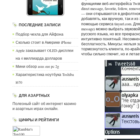
функциями веб-интерфейса Twitter
direct message, favorite, follow, 
— они открываются в дефолтном
добавлять, как вручную, так и из
помощью сервиса tinyurl.com. Дл
ПОСЛЕДНИЕ ЗАПИСИ
message) можно выбрать звуковой
русского языка, но все прекрасно
Подбор чехла для Айфона
интуитивно понятный. Несомне
Сколько стоит в Америке iPhone
бесплатность. Минусы: нельзя з
тормознутость клиента, по-крайн
Apple заказывает OLED-дисплеи
чтобы сильно глючит, но и летае
на 4 миллиарда долларов
Мини обзор asus eee pc 2g
Характеристика ноутбука Toshiba
l670
ДЛЯ АЗАРТНЫХ
Полезный сайт об интернет казино
и азартных играх онлайн.
ЦИФРЫ И РЕЙТИНГИ