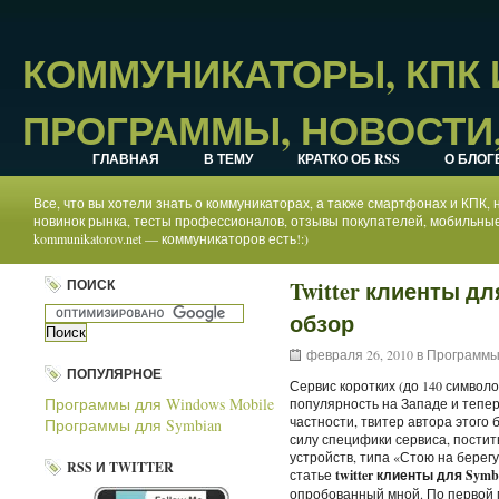
КОММУНИКАТОРЫ, КПК
ПРОГРАММЫ, НОВОСТИ,
ГЛАВНАЯ
В ТЕМУ
КРАТКО ОБ RSS
О БЛОГ
Все, что вы хотели знать о коммуникаторах, а также смартфонах и КПК
новинок рынка, тесты профессионалов, отзывы покупателей, мобильные
kommunikatorov.net — коммуникаторов есть!:)
ПОИСК
Twitter клиенты дл
обзор
февраля 26, 2010 в
Программы 
ПОПУЛЯРНОЕ
Сервис коротких (до 140 символо
Программы для Windows Mobile
популярность на Западе и тепер
частности, твитер автора этого бл
Программы для Symbian
силу специфики сервиса, постит
устройств, типа «Стою на берегу
RSS И TWITTER
статье
twitter клиенты для Symbi
опробованный мной. По первой м