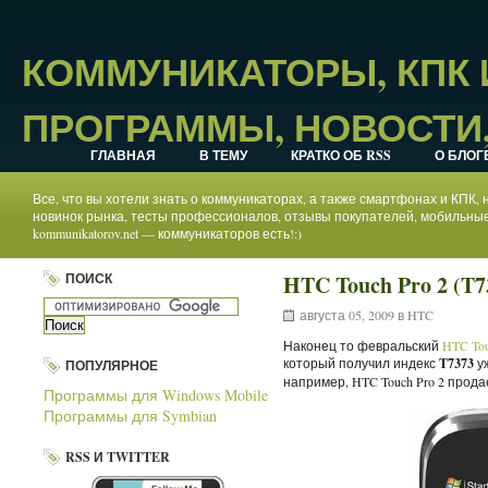
КОММУНИКАТОРЫ, КПК
ПРОГРАММЫ, НОВОСТИ,
ГЛАВНАЯ
В ТЕМУ
КРАТКО ОБ RSS
О БЛОГ
Все, что вы хотели знать о коммуникаторах, а также смартфонах и КПК
новинок рынка, тесты профессионалов, отзывы покупателей, мобильные
kommunikatorov.net — коммуникаторов есть!:)
ПОИСК
HTC Touch Pro 2 (T7
августа 05, 2009 в
HTC
Наконец то февральский
HTC Tou
который получил индекс
T7373
уж
ПОПУЛЯРНОЕ
например, HTC Touch Pro 2 прода
Программы для Windows Mobile
Программы для Symbian
RSS И TWITTER