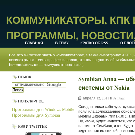
КОММУНИКАТОРЫ, КПК
ПРОГРАММЫ, НОВОСТИ,
ГЛАВНАЯ
В ТЕМУ
КРАТКО ОБ RSS
О БЛОГ
Все, что вы хотели знать о коммуникаторах, а также смартфонах и КПК
новинок рынка, тесты профессионалов, отзывы покупателей, мобильные
kommunikatorov.net — коммуникаторов есть!:)
ПОИСК
Symbian Anna — о
системы от Nokia
апреля 12, 2011 в
Symbian
ПОПУЛЯРНОЕ
Сегодня плохо себя чувствующа
Программы для Windows Mobile
получила долгожданное обновл
Программы для Symbian
многим цифрами, типа 6.012, а в
Ну, что-ж, будет надеяться, что
постигнет Симбиан, и все будет
RSS И TWITTER
ждут: новые иконки, обновленны