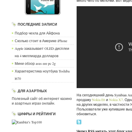
много чего по мелочки. Вот виде
ПОСЛЕДНИЕ ЗАПИСИ
Подбор чехла для Айфона
Сколько стоит в Америке iPhone
Apple заказывает OLED-дисплеи
на 4 миллиарда долларов
Мини обзор asus eee pc 2g
Характеристика ноутбука Toshiba
l670
ДЛЯ АЗАРТНЫХ
На сегодняшний день Symbian A
Полезный сайт об интернет казино
продажу
Nokia E6
и
Nokia X7
. Одн
и азартных играх онлайн.
на других моделях, в частности No
Пользователи уже купившие вы
ЦИФРЫ И РЕЙТИНГИ
обновиться.
Через RSS читать этот блог уд