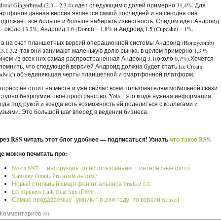
droid Gingerbread (2.3 – 2.3.4) идет следующим с долей примерно 31,4%. Для
артфонов данная версия является самой последней и на сегодня она
одолжает все больше и больше набирать известность. Следом идет Андроид
1.- около 13,2%, Андроид 1.6 (Donut) – 1,8% и Андроид 1.5 (Cupcake) – 1%.
 а на счет планшетных версий операционной системы Андроид (Honeycomb)
0.3.1.3.2. так они занимают маленькую долю рынка: в целом примерно 1,3 %
ичем из всех них самая распространенная Андроид 3.1(около 0,7%).Хочется
помнить, что следующей версией Андроид должна будет стать Ice Cream
ndwich объединяющая черты планшетной и смартфонной платформ.
огресс не стоит на месте и уже сейчас всем пользователям мобильной связи
ступно безроуминговое пространство. Yota – это когда нужная информация
егда под рукой и всегда есть возможность ей поделиться с коллегами и
узьями. Это большой шаг вперед в ведении бизнеса.
рез RSS читать этот блог удобнее — подписаться! Узнать
что такое RSS
.
е можно почитать про:
Nokia N97 — инструкция по использованию + интересные фото
Samsung Omnia Pro этим летом?
Новый стильный смартфон от альянса Prada и LG
LG Optimus Link Dual Sim (Р698)
Самые продаваемые “умники” в 2008 году, по версии Krusell
Комментариев (0)