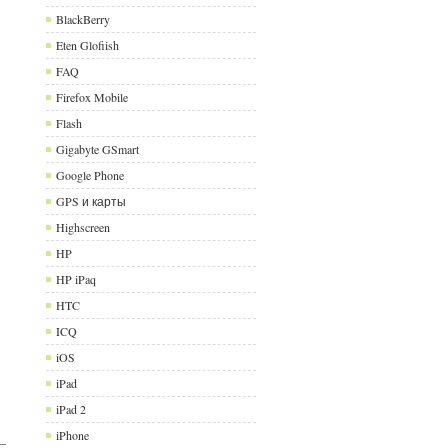
BlackBerry
Eten Glofiish
FAQ
Firefox Mobile
Flash
Gigabyte GSmart
Google Phone
GPS и карты
Highscreen
HP
HP iPaq
HTC
ICQ
iOS
iPad
iPad 2
iPhone