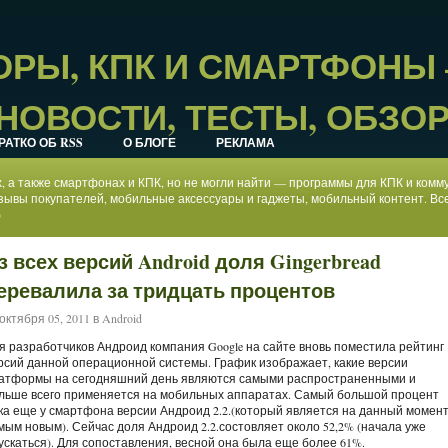
РЫ, КПК И СМАРТФОНЫ
НОВОСТИ, ТЕСТЫ, ОБЗО
РАТКО ОБ RSS
О БЛОГЕ
РЕКЛАМА
ах, а также смартфонах и КПК, но не могли найти — программы для КПК и ком
зывы покупателей, мобильные аксессуары и гаджеты, мобильный контент. Все
)
з всех версий Android доля Gingerbread
еревалила за тридцать процентов
октября 05, 2011 в
Android
я разработчиков Андроид компания Google на сайте вновь поместила рейтинг
рсий данной операционной системы. График изображает, какие версии
атформы на сегодняшний день являются самыми распространенными и
льше всего применяется на мобильных аппаратах. Самый большой процент
ка еще у смартфона версии Андроид 2.2.(который является на данный момен
мым новым). Сейчас доля Андроид 2.2.состовляет около 52,2% (начала уже
ускаться). Для сопоставления, весной она была еще более 61%.