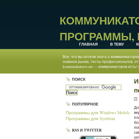
КОММУНИКАТО
ПРОГРАММЫ, 
ГЛАВНАЯ
В ТЕМУ
К
Все, что вы хотели знать о коммуникатор
новинок рынка, тесты профессионалов, от
kommunikatorov.net — коммуникаторов есть!:
ПОИСК
И
п
ПОПУЛЯРНОЕ
Дл
Программы для Windows Mobile
ве
пл
Программы для Symbian
бо
по
RSS И TWITTER
са
оп