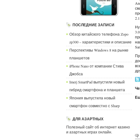
An
см
пр
2.
ПОСЛЕДНИЕ ЗАПИСИ
Ну
3.
Обзор китайского телефона Zopo
пр
zp300 – характеристики и описание
на
Sa
Перспективы Windows 8 на рынке
Пр
планшетов
до
вс
iPhone Nano от компании Стива
др
Джобса
Imerj SmartPad выпустили новый
Че
гибрид смартфона и планшета
Ещ
Япония выпустила новый
смартфон совместно с Sharp
ДЛЯ АЗАРТНЫХ
Полезный сайт об интернет казино
и азартных играх онлайн.