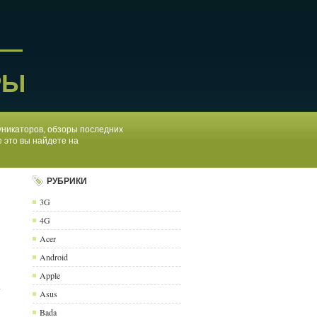
 —
РЫ
муникаторов, обзоры последних
 это вы найдете на
РУБРИКИ
3G
4G
Acer
Android
Apple
т
Asus
Bada