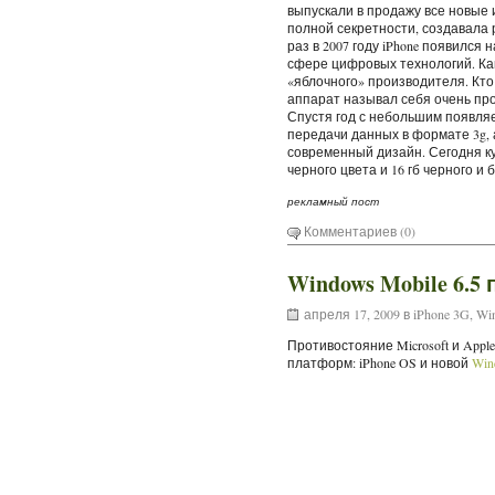
выпускали в продажу все новые 
полной секретности, создавала 
раз в 2007 году
iPhone
появился н
сфере цифровых технологий. Как
«яблочного» производителя. Кто
аппарат называл себя очень про
Спустя год с небольшим появля
передачи данных в формате 3
g
,
современный дизайн. Сегодня к
черного цвета и 16 гб черного и 
рекламный пост
Комментариев (0)
Windows Mobile 6.5
апреля 17, 2009 в
iPhone 3G
,
Wi
Противостояние Microsoft и App
платформ: iPhone OS и новой
Win