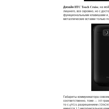
Дизайн HTC Touch Cruise
, на мо
лишнего, все скромно, но с дос
функциональными клавишами и д
металлические вставки только по
Габариты коммуникатора совсем 
соответственно, тоже — 103 гра
то с qVGA-разрешением (320х240
имеется 3,2-мегапиксельная кам