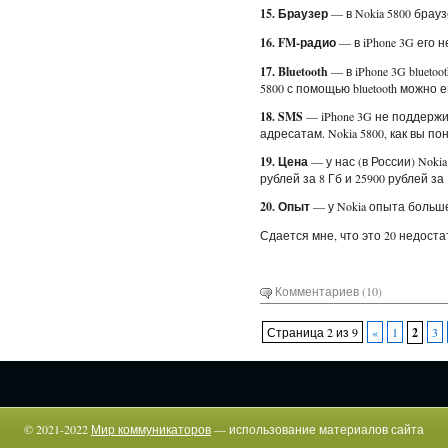
15. Браузер
— в Nokia 5800 брауз
16. FM-радио
— в iPhone 3G его не
17. Bluetooth
— в iPhone 3G blueto
5800 с помощью bluetooth можно 
18. SMS
— iPhone 3G не поддерж
адресатам. Nokia 5800, как вы по
19. Цена
— у нас (в России) Nokia
рублей за 8 Гб и 25900 рублей за 
20. Опыт
— у Nokia опыта больше
Сдается мне, что это 20 недостат
Комментариев (10)
Страница 2 из 9
«
1
2
3
© 2021-2022
Мир коммуникаторов
— использование материалов сайта