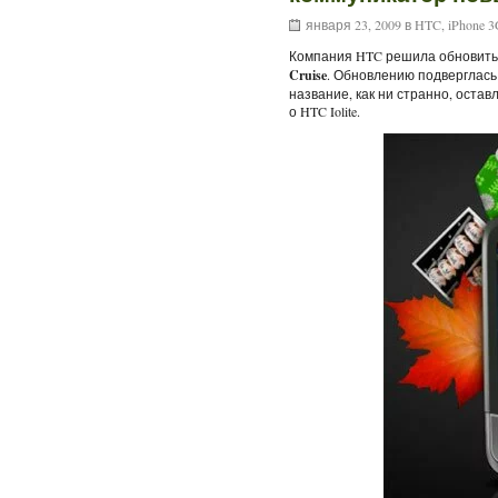
января 23, 2009 в
HTC
,
iPhone 
Компания HTC решила обновить
Cruise
. Обновлению подверглась
название, как ни странно, остав
о HTC Iolite.