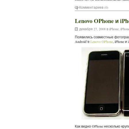
Комментариев (0)
Lenovo OPhone и iP
декабря 27, 2008 в
iPhone
,
iPhon
Появились совместные фотогра
Android’е
Lenovo OPhone
, iPhone и 
Как видно OPhone несколько круп