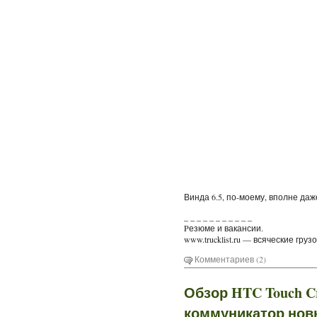
Винда 6.5, по-моему, вполне да
_ _ _ _ _ _ _ _ _ _ _
Pезюме и вакансии.
www.trucklist.ru — всяческие груз
Комментариев (2)
Обзор HTC Touch Cr
коммуникатор нов