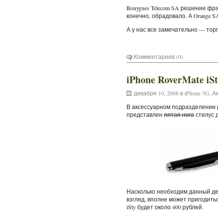
Bouygues Telecom SA решение фр
конечно, обрадовало. А Orange S
А у нас все замечательно — торг
Комментариев (0)
iPhone RoverMate iS
декабря 10, 2008 в
iPhone 3G
,
А
В аксессуарном подразделении р
представлен
пятая нога
стилус д
Насколько необходим данный дев
взгляд, вполне может пригодитьс
iSty будет около 400 рублей.